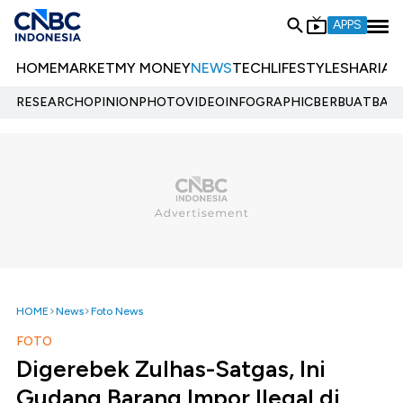
APPS
HOME
MARKET
MY MONEY
NEWS
TECH
LIFESTYLE
SHARIA
E
RESEARCH
OPINION
PHOTO
VIDEO
INFOGRAPHIC
BERBUATBAIK.
HOME
News
Foto News
FOTO
Digerebek Zulhas-Satgas, Ini
Gudang Barang Impor Ilegal di