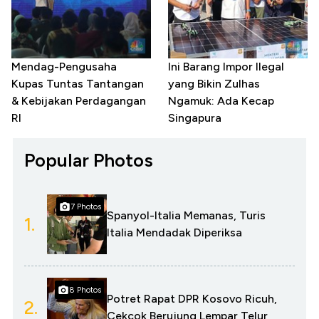
Mendag-Pengusaha
Ini Barang Impor Ilegal
Kupas Tuntas Tantangan
yang Bikin Zulhas
& Kebijakan Perdagangan
Ngamuk: Ada Kecap
RI
Singapura
Popular Photos
7 Photos
Spanyol-Italia Memanas, Turis
1.
Italia Mendadak Diperiksa
8 Photos
Potret Rapat DPR Kosovo Ricuh,
2.
Cekcok Berujung Lempar Telur