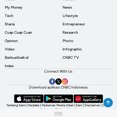
My Money
News
Tech
Lifestyle
Sharia
Entrepreneur
Cuap Cuap Cuan
Research
Opinion
Photo
Video
Infographic
Berbuatbaik.id
CNBC TV
Index
Connect With Us:
Download aplikasi CNBC Indonesia:
Tentang Kami
|
Redaksi
|
Pedoman Media Siber
|
Karir
|
Disclaimer
|
CNBC
Indonesia My Investment
©2026 CNBC Indonesia, A Transmedia Company