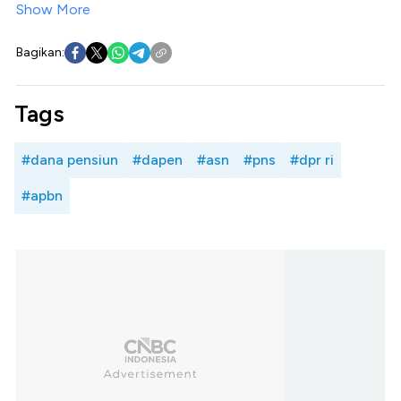
Show More
Bagikan:
Tags
#dana pensiun
#dapen
#asn
#pns
#dpr ri
#apbn