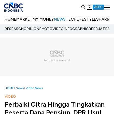
APPS
HOME
MARKET
MY MONEY
NEWS
TECH
LIFESTYLE
SHARIA
E
RESEARCH
OPINION
PHOTO
VIDEO
INFOGRAPHIC
BERBUATBAIK.
HOME
News
Video News
VIDEO
Perbaiki Citra Hingga Tingkatkan
Peserta Dana Pensiun, DPR Usul