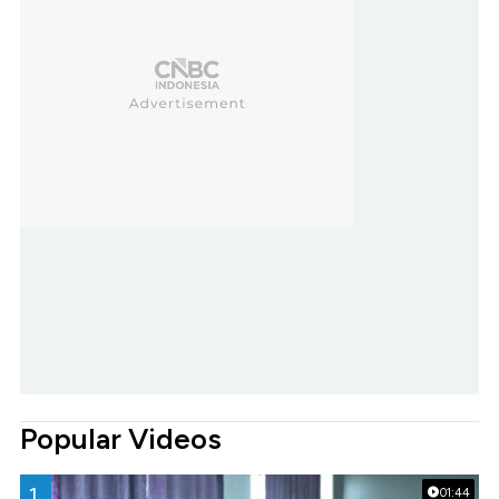
Popular Videos
1.
01:44