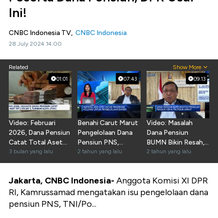
Ini!
CNBC Indonesia TV,
CNBC Indonesia
28 July 2024 14:00
Related
Show More
01:01
07:43
09:13
Video: Februari
Benahi Carut Marut
Video: Masalah
2026, Dana Pensiun
Pengelolaan Dana
Dana Pensiun
Catat Total Aset
Pensiun PNS,
BUMN Bikin Resah,
Rp 1.700,9 Triliun
3 bulan yang lalu
Gimana Caranya?
2 tahun yang lalu
Masih Bisa
2 tahun yang lalu
Diperbaiki?
Jakarta, CNBC Indonesia-
Anggota Komisi XI DPR
RI, Kamrussamad mengatakan isu pengelolaan dana
pensiun PNS, TNI/Po...