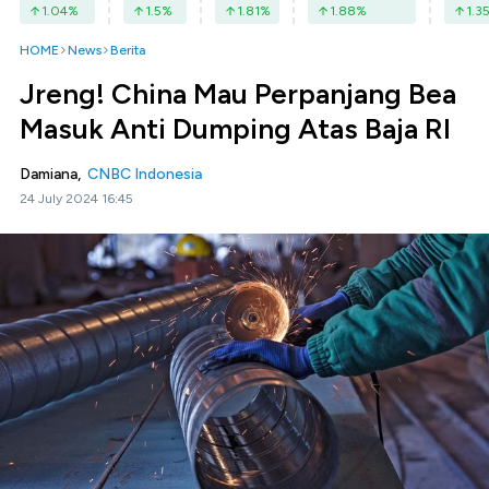
1.04
%
1.5
%
1.81
%
1.88
%
1.3
HOME
News
Berita
Jreng! China Mau Perpanjang Bea
Masuk Anti Dumping Atas Baja RI
Damiana,
CNBC Indonesia
24 July 2024 16:45