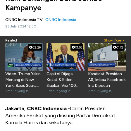
Kampanye
CNBC Indonesia TV,
CNBC Indonesia
23 July 2024 12:50
Related
Show More
02:26
01:53
01:06
Video: Trump Yakin
Capitol Dijaga
Kandidat Presiden
Menang di New
Ketat & Biden
AS, Imbau Facebook
York, Basis Suara
Siapkan Visi 100
Inc Dipecah
Partai Demokrat
1 tahun yang lalu
Hari Masa Kerja
5 tahun yang lalu
7 tahun yang lalu
Jakarta, CNBC Indonesia
-Calon Presiden
Amerika Serikat yang diusung Partai Demokrat,
Kamala Harris dan sekutunya ...