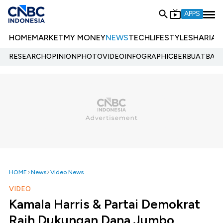
APPS
HOME
MARKET
MY MONEY
NEWS
TECH
LIFESTYLE
SHARIA
E
RESEARCH
OPINION
PHOTO
VIDEO
INFOGRAPHIC
BERBUATBAIK.
HOME
News
Video News
VIDEO
Kamala Harris & Partai Demokrat
Raih Dukungan Dana Jumbo