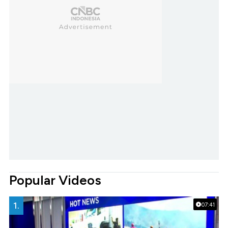
Popular Videos
1.
07:41