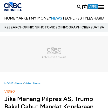
APPS
HOME
MARKET
MY MONEY
NEWS
TECH
LIFESTYLE
SHARIA
E
RESEARCH
OPINION
PHOTO
VIDEO
INFOGRAPHIC
BERBUATBAIK.
HOME
News
Video News
VIDEO
Jika Menang Pilpres AS, Trump
Bakal Cabut Mandat Kendaraan