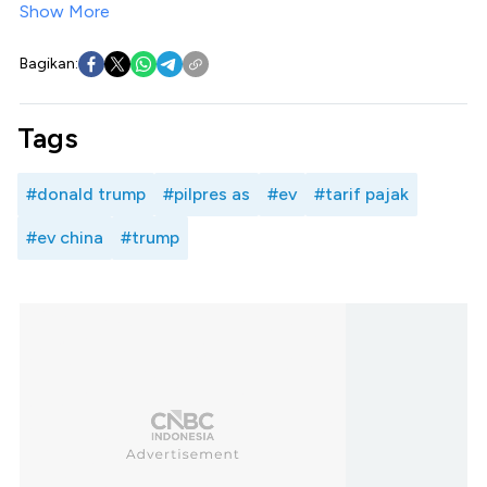
Show More
Bagikan:
Tags
#donald trump
#pilpres as
#ev
#tarif pajak
#ev china
#trump