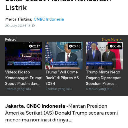
Listrik
Merta Tristina,
CNBC Indonesia
20 July 2024 15:19
Related
Show More
02:17
00:45
00:46
Video: Pidato
Trump "Will Come
Trump Minta Nego
Kemenangan Trump:
Back" di Pilpres AS
Dagang Dipercepat
Sebut Muslim dan
2024
Sebelum Pilpres
Janji Tak Ada
1 tahun yang lalu
5 tahun yang lalu
2020
6 tahun yang lalu
Perang
Jakarta, CNBC Indonesia -
Mantan Presiden
Amerika Serikat (AS) Donald Trump secara resmi
menerima nominasi dirinya ...