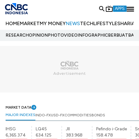
APPS
HOME
MARKET
MY MONEY
NEWS
TECH
LIFESTYLE
SHARIA
E
RESEARCH
OPINION
PHOTO
VIDEO
INFOGRAPHIC
BERBUATBAIK.
MARKET DATA
MAJOR INDEXES
INDO-FX
USD-FX
COMMODITIES
BONDS
IHSG
LQ45
JII
Pefindo i-Grade
Sr
6,365.374
634.125
383.968
158.478
3