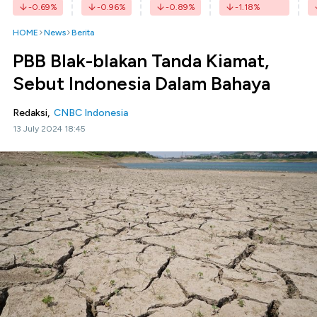
-0.69
%
-0.96
%
-0.89
%
-1.18
%
HOME
News
Berita
PBB Blak-blakan Tanda Kiamat,
Sebut Indonesia Dalam Bahaya
Redaksi,
CNBC Indonesia
13 July 2024 18:45