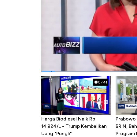
#tol cimanggis cibitung
#jalan tol
#in
Popular Videos
07:41
Harga Biodiesel Naik Rp
Prabowo 
14.924/L - Trump Kembalikan
BRIN, Bah
Uang "Pungli"
Program P