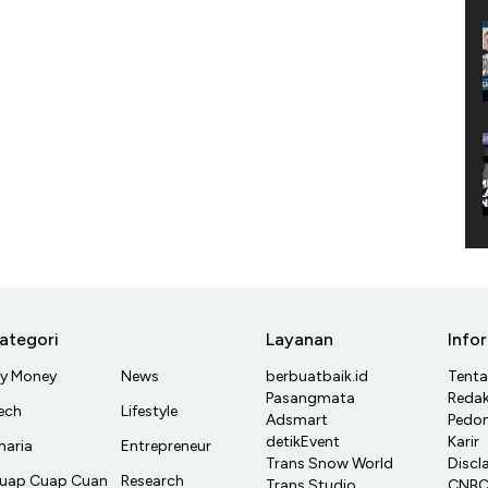
ategori
Layanan
Info
y Money
News
berbuatbaik.id
Tent
Pasangmata
Redak
ech
Lifestyle
Adsmart
Pedom
detikEvent
Karir
haria
Entrepreneur
Trans Snow World
Discl
uap Cuap Cuan
Research
Trans Studio
CNBC 