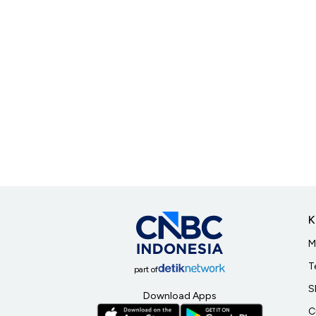
K
M
T
part of
S
Download Apps
C