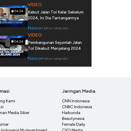
VIDEO
04:54
Kebut Jalan Tol Kelar Sebelum
2024, Ini Dia Tantangannya
News
3 tahun yang lalu
VIDEO
04:54
Pembangunan Sejumlah Jalan
Tol Dikebut Menjelang 2024
News
4 tahun yang lalu
rmasi
Jaringan Media
ang Kami
CNN Indonesia
si
CNBC Indonesia
an Media Siber
Haibunda
Beautynesia
aimer
Female Daily
Indonesia My Investment
CXO Media