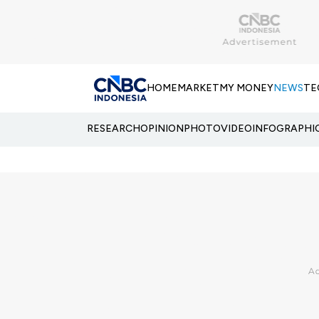
HOME
MARKET
MY MONEY
NEWS
TE
RESEARCH
OPINION
PHOTO
VIDEO
INFOGRAPHI