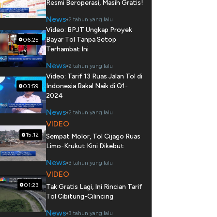
Resmi Beroperasi, Masih Gratis!
News
2 tahun yang lalu
Video: BPJT Ungkap Proyek
Bayar Tol Tanpa Setop
06:25
Terhambat Ini
News
2 tahun yang lalu
Video: Tarif 13 Ruas Jalan Tol di
Indonesia Bakal Naik di Q1-
03:59
2024
News
2 tahun yang lalu
VIDEO
15:12
Sempat Molor, Tol Cijago Ruas
Limo-Krukut Kini Dikebut
News
3 tahun yang lalu
VIDEO
01:23
Tak Gratis Lagi, Ini Rincian Tarif
Tol Cibitung-Cilincing
News
3 tahun yang lalu