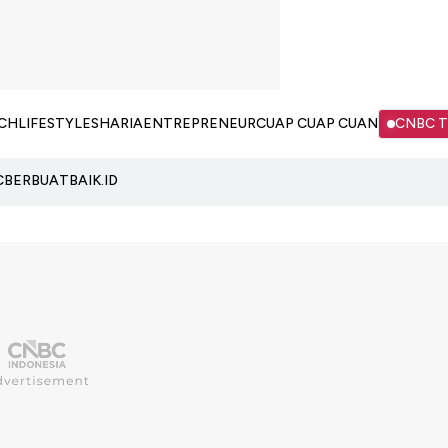
CH
LIFESTYLE
SHARIA
ENTREPRENEUR
CUAP CUAP CUAN
CNBC 
C
BERBUATBAIK.ID