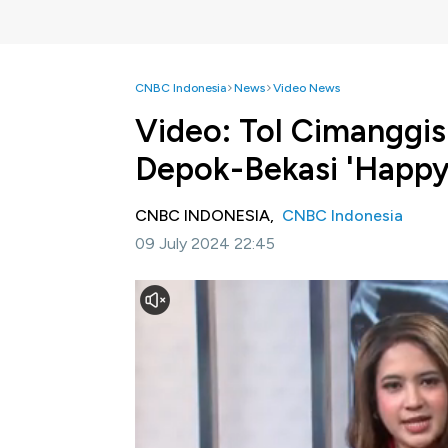
CNBC Indonesia
News
Video News
Video: Tol Cimanggis
Depok-Bekasi 'Happy
CNBC INDONESIA,
CNBC Indonesia
09 July 2024 22:45
Jakarta, CNBC Indonesia -
Kabar baik bagi
Cimanggis-Cibitung sudah siap beroprasi. Ber
dioprasikan tanpa tarif mulai pukul 6 pagi.
Selengkapnya dalam program Autobizz CNBC 
Bagikan: