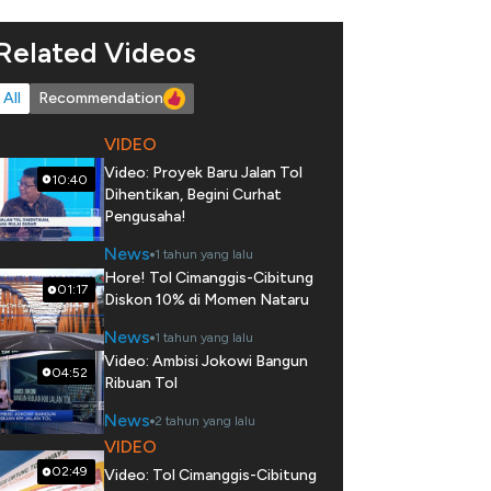
Related Videos
All
Recommendation
VIDEO
Video: Proyek Baru Jalan Tol
10:40
Dihentikan, Begini Curhat
Pengusaha!
News
1 tahun yang lalu
Hore! Tol Cimanggis-Cibitung
01:17
Diskon 10% di Momen Nataru
News
1 tahun yang lalu
Video: Ambisi Jokowi Bangun
04:52
Ribuan Tol
News
2 tahun yang lalu
VIDEO
02:49
Video: Tol Cimanggis-Cibitung