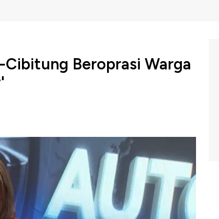
-Cibitung Beroprasi Warga
'
 warga Depok dan Bekasi. 10 Juli mendatang jalan tol
dasarkan SK Menteri Pupr seksi 2B jalan tol ini akan
Indonesia (Selasa, 09/07/2024) berikut ini.