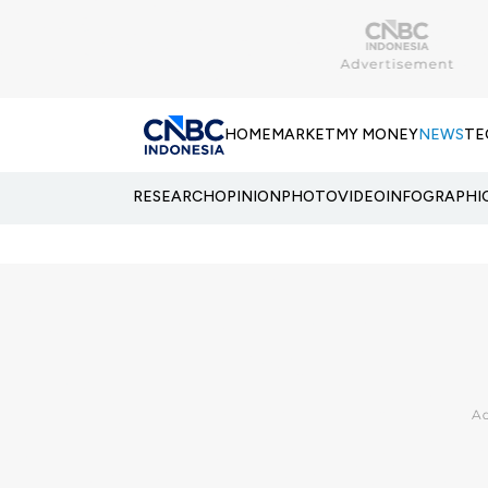
HOME
MARKET
MY MONEY
NEWS
TE
RESEARCH
OPINION
PHOTO
VIDEO
INFOGRAPHI