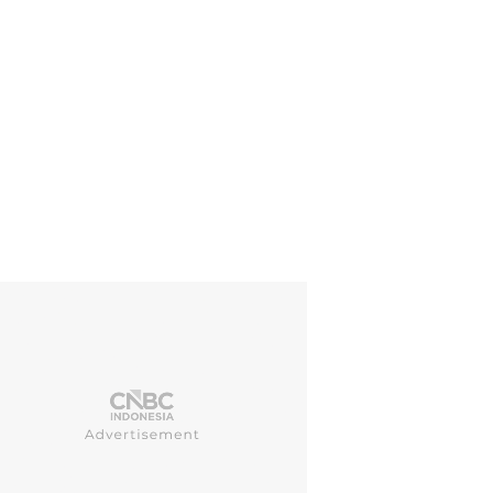
 adalah pemimpin Partai Konservatif, yang telah berkuasa di Inggris
jabatan Perdana Menteri akan lepas dari tangan Sunak. (REUTERS/Temil