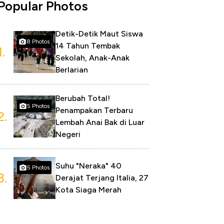
Popular Photos
Detik-Detik Maut Siswa
8 Photos
14 Tahun Tembak
1.
Sekolah, Anak-Anak
Berlarian
Berubah Total!
5 Photos
Penampakan Terbaru
2.
Lembah Anai Bak di Luar
Negeri
Suhu "Neraka" 40
5 Photos
3.
Derajat Terjang Italia, 27
Kota Siaga Merah