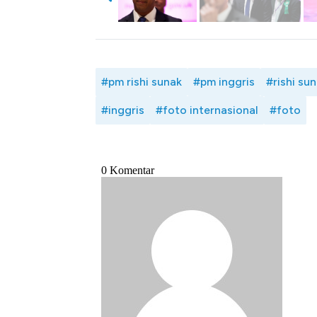
#pm rishi sunak
#pm inggris
#rishi su
#inggris
#foto internasional
#foto