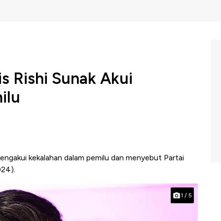
is Rishi Sunak Akui
ilu
mengakui kekalahan dalam pemilu dan menyebut Partai
24).
1
/
5