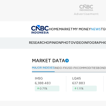
HOME
MARKET
MY MONEY
NEWS
TE
RESEARCH
OPINION
PHOTO
VIDEO
INFOGRAPHI
MARKET DATA
MAJOR INDEXES
INDO-FX
USD-FX
COMMODITIES
BOND
IHSG
LQ45
6,388.483
637.883
0.71
%
1.11
%