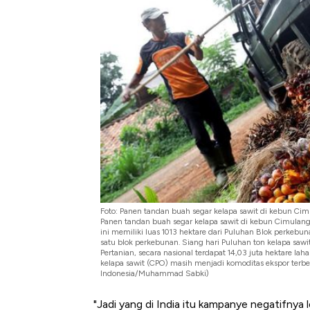
Harga Batu Bara Bangkit, Ad
Baik Buat Pengusaha RI
Foto: Panen tandan buah segar kelapa sawit di kebun C
Panen tandan buah segar kelapa sawit di kebun Cimulang,
ini memiliki luas 1013 hektare dari Puluhan Blok perkebun
satu blok perkebunan. Siang hari Puluhan ton kelapa saw
Pertanian, secara nasional terdapat 14,03 juta hektare lah
kelapa sawit (CPO) masih menjadi komoditas ekspor terbe
Indonesia/Muhammad Sabki)
"Jadi yang di India itu kampanye negatifnya