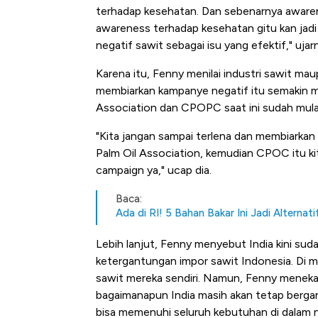
terhadap kesehatan. Dan sebenarnya awarene
awareness terhadap kesehatan gitu kan jadi 
negatif sawit sebagai isu yang efektif," ujar
Karena itu, Fenny menilai industri sawit ma
membiarkan kampanye negatif itu semakin me
Association dan CPOPC saat ini sudah mula
"Kita jangan sampai terlena dan membiarkan i
Palm Oil Association, kemudian CPOC itu k
campaign ya," ucap dia.
Baca:
Ada di RI! 5 Bahan Bakar Ini Jadi Alterna
Lebih lanjut, Fenny menyebut India kini suda
ketergantungan impor sawit Indonesia. Di
sawit mereka sendiri. Namun, Fenny menekan
bagaimanapun India masih akan tetap bergan
bisa memenuhi seluruh kebutuhan di dalam n