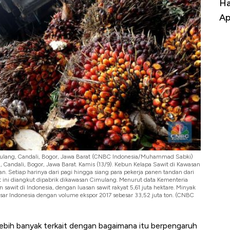
a Kabar
Harga Emas Jatuh Usai Terbang 3 Hari,
Do
Apa yang Sebenarnya Terjadi?
Im
imulang, Candali, Bogor, Jawa Barat (CNBC Indonesia/Muhammad Sabki)
 Candali, Bogor, Jawa Barat. Kamis (13/9). Kebun Kelapa Sawit di Kawasan
an. Setiap harinya dari pagi hingga siang para pekerja panen tandan dari
it ini diangkut dipabrik dikawasan Cimulang. Menurut data Kementeria
an sawit di Indonesia, dengan luasan sawit rakyat 5,61 juta hektare. Minyak
sar Indonesia dengan volume ekspor 2017 sebesar 33,52 juta ton. (CNBC
 lebih banyak terkait dengan bagaimana itu berpengaruh