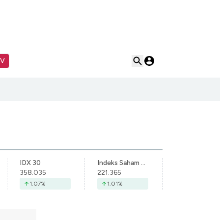
TV
IDX 30
Indeks Saham Syariah Indonesia
358.035
221.365
1.07
%
1.01
%