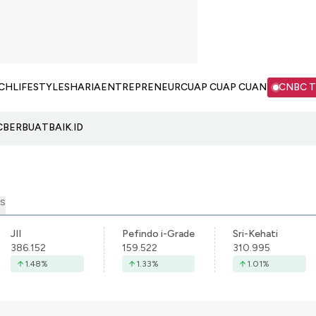
CH
LIFESTYLE
SHARIA
ENTREPRENEUR
CUAP CUAP CUAN
CNBC 
C
BERBUATBAIK.ID
S
JII
Pefindo i-Grade
Sri-Kehati
386.152
159.522
310.995
1.48
%
1.33
%
1.01
%