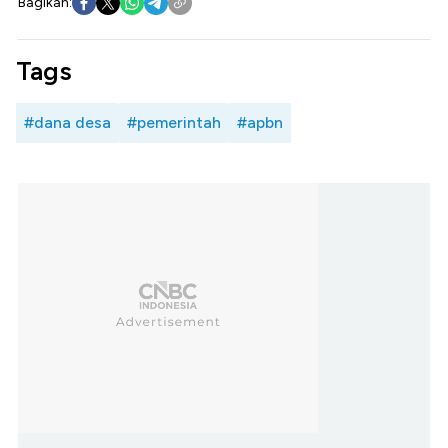
Bagikan:
Tags
#dana desa
#pemerintah
#apbn