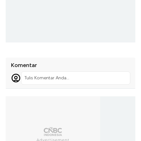
Komentar
Tulis Komentar Anda...