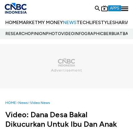
APPS
HOME
MARKET
MY MONEY
NEWS
TECH
LIFESTYLE
SHARIA
E
RESEARCH
OPINION
PHOTO
VIDEO
INFOGRAPHIC
BERBUATBAIK.
HOME
News
Video News
Video: Dana Desa Bakal
Dikucurkan Untuk Ibu Dan Anak