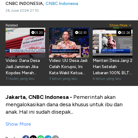
CNBC INDONESIA,
CNBC Indonesia
26 June 2024 21:10
Related
Show More
01:20
02:51
02:26
Video: Dana Desa
Video: UU Desa Jadi
Menteri Desa Janji 2
Jadi Jaminan Jika
Celah Korupsi, Ini
Hari Setelah
Kopdes Merah
Kata Wakil Ketua
Lebaran 100% BLT
Putih Gagal Bayar
11 bulan yang lalu
KPK
3 tahun yang lalu
Tersalur
6 tahun yang lalu
Jakarta, CNBC Indonesa -
Pemerintah akan
mengalokasikan dana desa khusus untuk ibu dan
anak. Hal ini sudah disepak...
Show More