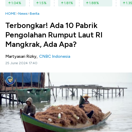
1.04
%
1.5
%
1.81
%
1.88
%
1.3
HOME
News
Berita
Terbongkar! Ada 10 Pabrik
Pengolahan Rumput Laut RI
Mangkrak, Ada Apa?
Martyasari Rizky,
CNBC Indonesia
25 June 2024 17:40