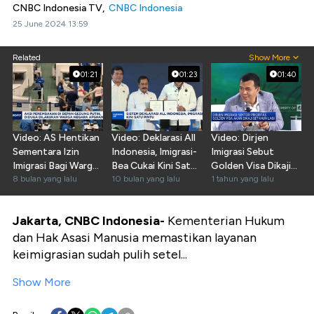
CNBC Indonesia TV,
CNBC Indonesia
25 June 2024 13:59
Related
Show More
01:21
01:23
01:40
Video: AS Hentikan
Video: Deklarasi All
Video: Dirjen
Sementara Izin
Indonesia, Imigrasi-
Imigrasi Sebut
Imigrasi Bagi Warga
Bea Cukai Kini Satu
Golden Visa Dikaji
dari 19 Negara
8 bulan yang lalu
Pintu
10 bulan yang lalu
Setahun Lagi
1 tahun yang lalu
Jakarta, CNBC Indonesia-
Kementerian Hukum
dan Hak Asasi Manusia memastikan layanan
keimigrasian sudah pulih setel...
Show More