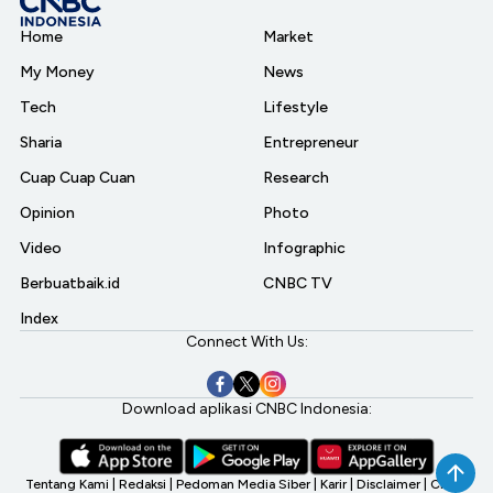
Home
Market
My Money
News
Tech
Lifestyle
Sharia
Entrepreneur
Cuap Cuap Cuan
Research
Opinion
Photo
Video
Infographic
Berbuatbaik.id
CNBC TV
Index
Connect With Us:
Download aplikasi CNBC Indonesia:
Tentang Kami
|
Redaksi
|
Pedoman Media Siber
|
Karir
|
Disclaimer
|
CNBC