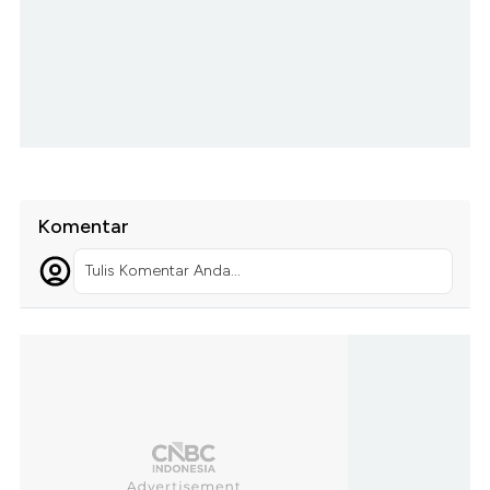
Komentar
Tulis Komentar Anda...