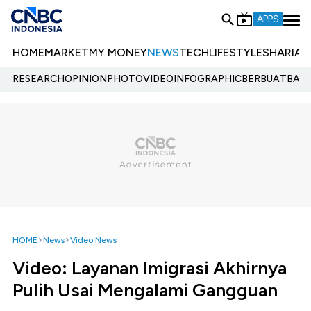
APPS
HOME
MARKET
MY MONEY
NEWS
TECH
LIFESTYLE
SHARIA
E
RESEARCH
OPINION
PHOTO
VIDEO
INFOGRAPHIC
BERBUATBAIK.
HOME
News
Video News
Video: Layanan Imigrasi Akhirnya
Pulih Usai Mengalami Gangguan