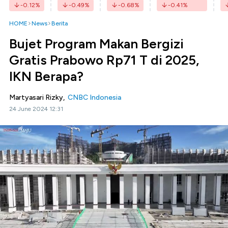
-0.12
%
-0.49
%
-0.68
%
-0.41
%
HOME
News
Berita
Bujet Program Makan Bergizi
Gratis Prabowo Rp71 T di 2025,
IKN Berapa?
Martyasari Rizky,
CNBC Indonesia
24 June 2024 12:31