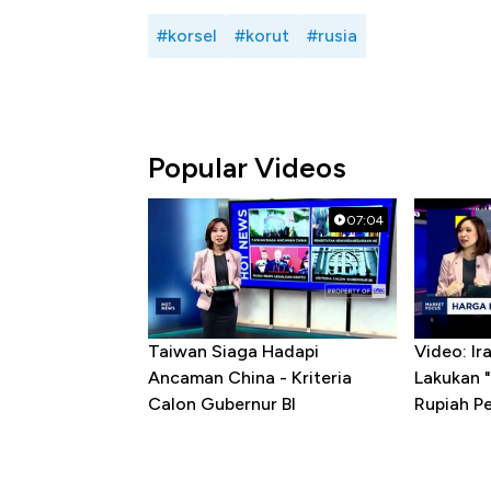
#korsel
#korut
#rusia
Popular Videos
07:04
Taiwan Siaga Hadapi
Video: I
Ancaman China - Kriteria
Lakukan "
Calon Gubernur BI
Rupiah P