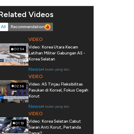
Related Videos
All
Recommendation
VIDEO
Video: Korea Utara Kecam
00:54
Latihan Militer Gabungan AS -
Korea Selatan
News
4 bulan yang lalu
VIDEO
Video: AS Tinjau Fleksibilitas
02:56
Pasukan di Korsel, Fokus Cegah
Korut
News
9 bulan yang lalu
VIDEO
Video: Korea Selatan Cabut
01:19
Siaran Anti Korut, Pertanda
Damai?