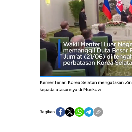
dengan Pyongyang.
Korea Selatan menekankan bahwa kerja sama
membantu Korea Utara membangun kemampua
Keamanan PBB dan menimbulkan ancaman te
konsekuensinya terhadap hubungan Seoul
Zinoviev mengatakan kepada para pejabat 
memeras" Rusia tidak dapat diterima dan ba
ditujukan untuk negara ketiga tertentu, tuli
Kementerian Korea Selatan mengatakan Zino
kepada atasannya di Moskow.
Bagikan: