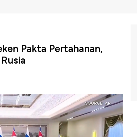
eken Pakta Pertahanan,
 Rusia
uar Negeri Korea Selatan, Kim Hong Kyun memanggil
m'at (21/06) di tengah meningkatnya ketegangan di
s kesepakatan antara Presiden Rusia Vladimir Putin dan
segera menghentikan dugaan kerja sama militer