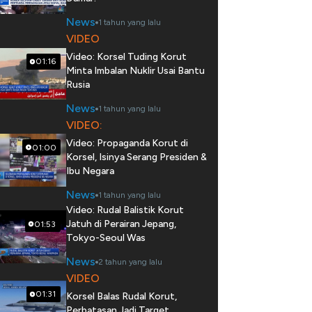
News
1 tahun yang lalu
VIDEO
Video: Korsel Tuding Korut
01:16
Minta Imbalan Nuklir Usai Bantu
Rusia
News
1 tahun yang lalu
VIDEO:
Video: Propaganda Korut di
01:00
Korsel, Isinya Serang Presiden &
Ibu Negara
News
1 tahun yang lalu
Video: Rudal Balistik Korut
Jatuh di Perairan Jepang,
01:53
Tokyo-Seoul Was
News
2 tahun yang lalu
VIDEO
01:31
Korsel Balas Rudal Korut,
Perbatasan Jadi Target