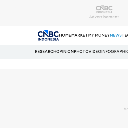
HOME
MARKET
MY MONEY
NEWS
TE
RESEARCH
OPINION
PHOTO
VIDEO
INFOGRAPHI