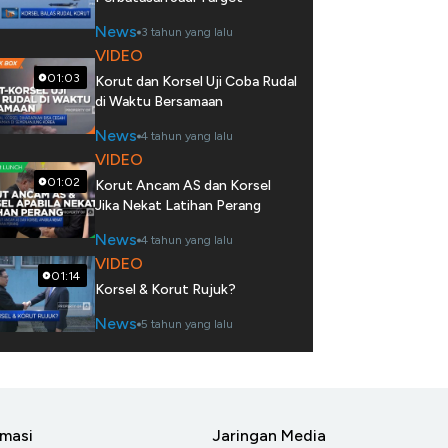
News
3 tahun yang lalu
VIDEO
01:03
Korut dan Korsel Uji Coba Rudal
di Waktu Bersamaan
News
4 tahun yang lalu
VIDEO
01:02
Korut Ancam AS dan Korsel
Jika Nekat Latihan Perang
News
4 tahun yang lalu
VIDEO
01:14
Korsel & Korut Rujuk?
News
5 tahun yang lalu
rmasi
Jaringan Media