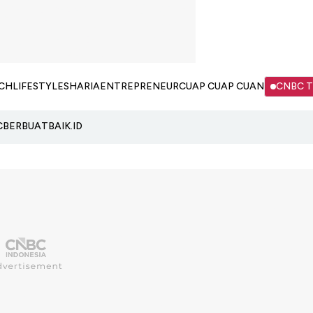
CH
LIFESTYLE
SHARIA
ENTREPRENEUR
CUAP CUAP CUAN
CNBC 
C
BERBUATBAIK.ID