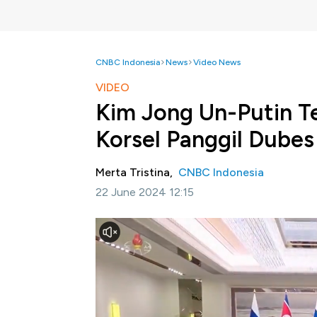
CNBC Indonesia
News
Video News
VIDEO
Kim Jong Un-Putin T
Korsel Panggil Dubes
Merta Tristina,
CNBC Indonesia
22 June 2024 12:15
Jakarta, CNBC Indonesia-
Wakil Menteri L
Duta Besar Rusia, Georgy Zinoviev pada Ju
perbatasan Korea Selatan dan Korea Utara.
Pemanggilan Duber Rusia ini untuk memprote
Kim Jong Un dan menyerukan Moskow untuk 