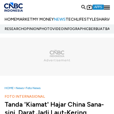
APPS
HOME
MARKET
MY MONEY
NEWS
TECH
LIFESTYLE
SHARIA
E
RESEARCH
OPINION
PHOTO
VIDEO
INFOGRAPHIC
BERBUATBAIK.
HOME
News
Foto News
FOTO INTERNASIONAL
Tanda 'Kiamat' Hajar China Sana-
sini, Darat Jadi Laut-Kering