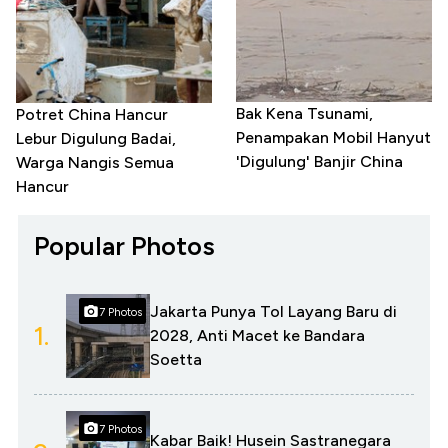
Bak Kena Tsunami,
Potret China Hancur
Penampakan Mobil Hanyut
Lebur Digulung Badai,
'Digulung' Banjir China
Warga Nangis Semua
Hancur
Popular Photos
Jakarta Punya Tol Layang Baru di
7 Photos
1.
2028, Anti Macet ke Bandara
Soetta
7 Photos
Kabar Baik! Husein Sastranegara