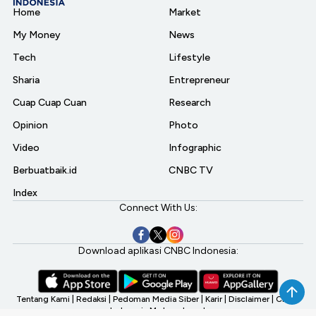
Home
Market
My Money
News
Tech
Lifestyle
Sharia
Entrepreneur
Cuap Cuap Cuan
Research
Opinion
Photo
Video
Infographic
Berbuatbaik.id
CNBC TV
Index
Connect With Us:
Download aplikasi CNBC Indonesia:
Tentang Kami
|
Redaksi
|
Pedoman Media Siber
|
Karir
|
Disclaimer
|
CNBC
Indonesia My Investment