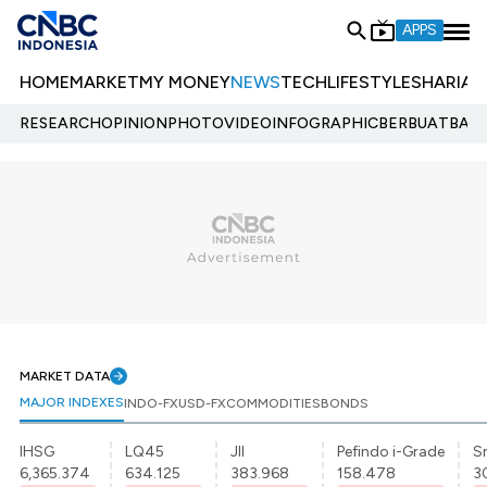
APPS
HOME
MARKET
MY MONEY
NEWS
TECH
LIFESTYLE
SHARIA
E
RESEARCH
OPINION
PHOTO
VIDEO
INFOGRAPHIC
BERBUATBAIK.
MARKET DATA
MAJOR INDEXES
INDO-FX
USD-FX
COMMODITIES
BONDS
IHSG
LQ45
JII
Pefindo i-Grade
Sr
6,365.374
634.125
383.968
158.478
3