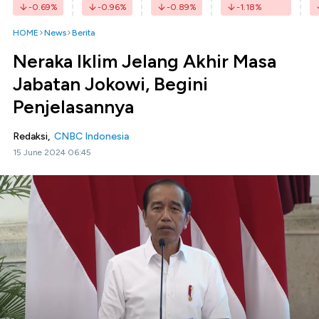
-0.69
%
-0.96
%
-0.89
%
-1.18
%
HOME
News
Berita
Neraka Iklim Jelang Akhir Masa
Jabatan Jokowi, Begini
Penjelasannya
Redaksi,
CNBC Indonesia
15 June 2024 06:45