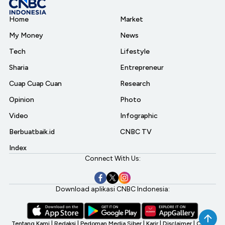
Home
Market
My Money
News
Tech
Lifestyle
Sharia
Entrepreneur
Cuap Cuap Cuan
Research
Opinion
Photo
Video
Infographic
Berbuatbaik.id
CNBC TV
Index
Connect With Us:
Download aplikasi CNBC Indonesia:
Tentang Kami
|
Redaksi
|
Pedoman Media Siber
|
Karir
|
Disclaimer
|
CNBC