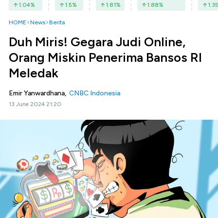
1.04
%
1.5
%
1.81
%
1.88
%
1.3
HOME
News
Berita
Duh Miris! Gegara Judi Online,
Orang Miskin Penerima Bansos RI
Meledak
Emir Yanwardhana,
CNBC Indonesia
13 June 2024 21:20