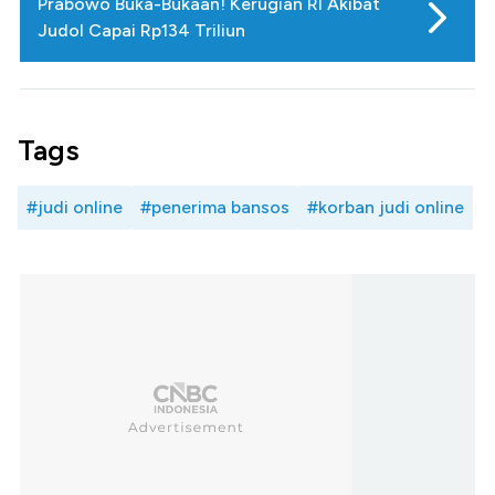
Prabowo Buka-Bukaan! Kerugian RI Akibat
Judol Capai Rp134 Triliun
Tags
#judi online
#penerima bansos
#korban judi online