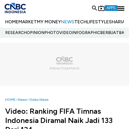
APPS
HOME
MARKET
MY MONEY
NEWS
TECH
LIFESTYLE
SHARIA
E
RESEARCH
OPINION
PHOTO
VIDEO
INFOGRAPHIC
BERBUATBAIK.
HOME
News
Video News
Video: Ranking FIFA Timnas
Indonesia Diramal Naik Jadi 133