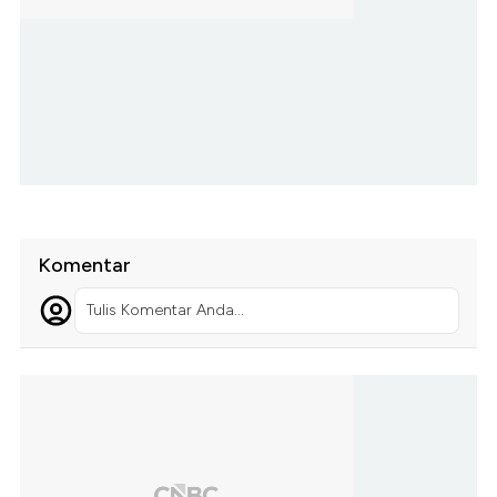
Komentar
Tulis Komentar Anda...