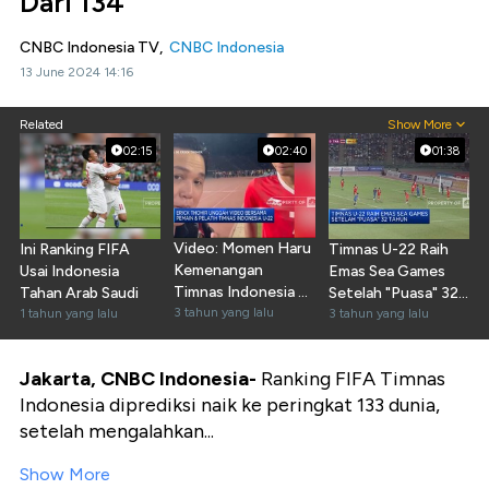
Dari 134
CNBC Indonesia TV,
CNBC Indonesia
13 June 2024 14:16
Related
Show More
02:15
02:40
01:38
Video: Momen Haru
Ini Ranking FIFA
Timnas U-22 Raih
Kemenangan
Usai Indonesia
Emas Sea Games
Timnas Indonesia U-
Tahan Arab Saudi
Setelah "Puasa" 32
22
3 tahun yang lalu
1 tahun yang lalu
Tahun
3 tahun yang lalu
Jakarta, CNBC Indonesia-
Ranking FIFA Timnas
Indonesia diprediksi naik ke peringkat 133 dunia,
setelah mengalahkan...
Show More