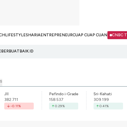
CH
LIFESTYLE
SHARIA
ENTREPRENEUR
CUAP CUAP CUAN
CNBC 
C
BERBUATBAIK.ID
S
JII
Pefindo i-Grade
Sri-Kehati
382.711
158.537
309.199
-0.11
%
0.29
%
0.41
%