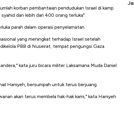
Yen - Ringgit Kompak Menguat
Ja
umlah korban pembantaian pendudukan Israel di kamp
syahid dan lebih dari 400 orang terluka".
erluka parah dalam operasi penyelamatan.
rnasional yang meningkat terhadap Israel setelah
dikelola PBB di Nuseirat, tempat pengungsi Gaza
dera," kata juru bicara militer Laksamana Muda Daniel
ail Haniyeh, bersumpah untuk terus berjuang.
awanan akan terus membela hak-hak kami," kata Haniyeh