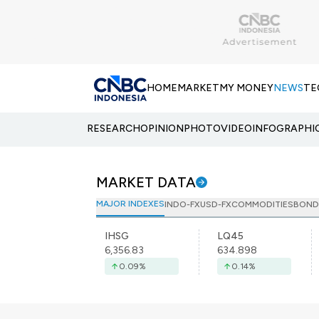
HOME
MARKET
MY MONEY
NEWS
TE
RESEARCH
OPINION
PHOTO
VIDEO
INFOGRAPHI
MARKET DATA
MAJOR INDEXES
INDO-FX
USD-FX
COMMODITIES
BOND
IHSG
LQ45
6,356.83
634.898
0.09
%
0.14
%