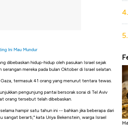
4.
5.
ting Ini Mau Mundur
F
ng dibebaskan hidup-hidup oleh pasukan Israel sejak
 serangan mereka pada bulan Oktober di Israel selatan.
di Gaza, termasuk 41 orang yang menurut tentara tewas.
njukkan pengunjung pantai bersorak sorai di Tel Aviv
t orang tersebut telah dibebaskan.
 selama hampir satu tahun ini -- bahkan jika beberapa dari
u sangat berarti," kata Uriya Bekenstein, warga Israel
aaf, Gak
Dolar AS Hancur di Asia: Rupiah, Won,
Ha