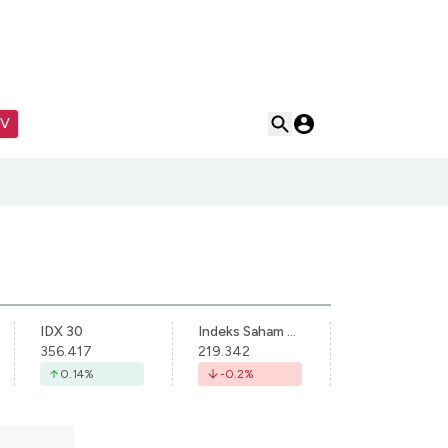
TV
IDX 30
Indeks Saham Syariah Indonesia
356.417
219.342
0.14
%
-0.2
%