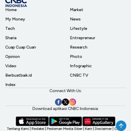
Home
Market
My Money
News
Tech
Lifestyle
Sharia
Entrepreneur
Cuap Cuap Cuan
Research
Opinion
Photo
Video
Infographic
Berbuatbaik.id
CNBC TV
Index
Connect With Us:
Download aplikasi CNBC Indonesia:
Tentang Kami
|
Redaksi
|
Pedoman Media Siber
|
Karir
|
Disclaimer
|
CNBC