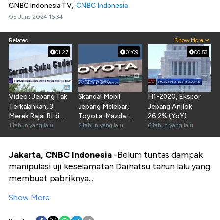
CNBC Indonesia TV,
CNBC Indonesia
05 June 2024 16:34
Related
Show More
01:27
01:09
00:53
Video : Jepang Tak
Skandal Mobil
H1-2020, Ekspor
Terkalahkan, 3
Jepang Melebar,
Jepang Anjlok
Merek Rajai RI di
Toyota-Mazda-
26,2% (YoY)
2024
1 tahun yang lalu
Honda Setop
2 tahun yang lalu
6 tahun yang lalu
Pengiriman
Jakarta, CNBC Indonesia
-Belum tuntas dampak
manipulasi uji keselamatan Daihatsu tahun lalu yang
membuat pabriknya...
Show More