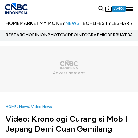
APPS
HOME
MARKET
MY MONEY
NEWS
TECH
LIFESTYLE
SHARIA
E
RESEARCH
OPINION
PHOTO
VIDEO
INFOGRAPHIC
BERBUATBAIK.
HOME
News
Video News
Video: Kronologi Curang si Mobil
Jepang Demi Cuan Gemilang