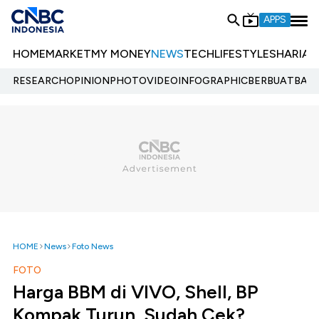
APPS
HOME
MARKET
MY MONEY
NEWS
TECH
LIFESTYLE
SHARIA
E
RESEARCH
OPINION
PHOTO
VIDEO
INFOGRAPHIC
BERBUATBAIK.
HOME
News
Foto News
FOTO
Harga BBM di VIVO, Shell, BP
Kompak Turun, Sudah Cek?