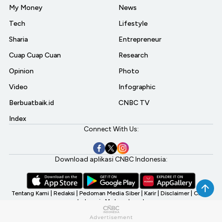
My Money
News
Tech
Lifestyle
Sharia
Entrepreneur
Cuap Cuap Cuan
Research
Opinion
Photo
Video
Infographic
Berbuatbaik.id
CNBC TV
Index
Connect With Us:
Download aplikasi CNBC Indonesia:
Tentang Kami
|
Redaksi
|
Pedoman Media Siber
|
Karir
|
Disclaimer
|
CNBC
Indonesia My Investment
©2026 CNBC Indonesia, A Transmedia Company