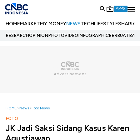
APPS
HOME
MARKET
MY MONEY
NEWS
TECH
LIFESTYLE
SHARIA
E
RESEARCH
OPINION
PHOTO
VIDEO
INFOGRAPHIC
BERBUATBAIK.
HOME
News
Foto News
FOTO
JK Jadi Saksi Sidang Kasus Karen
Agustiawan