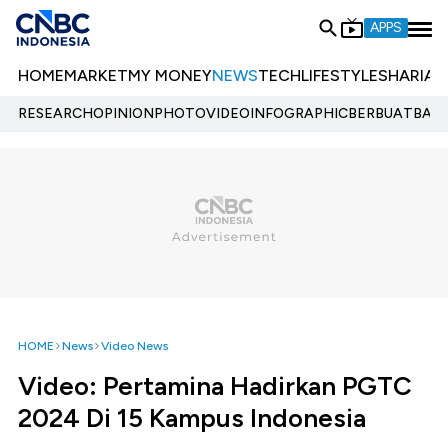
APPS
HOME
MARKET
MY MONEY
NEWS
TECH
LIFESTYLE
SHARIA
E
RESEARCH
OPINION
PHOTO
VIDEO
INFOGRAPHIC
BERBUATBAIK.
HOME
News
Video News
Video: Pertamina Hadirkan PGTC
2024 Di 15 Kampus Indonesia