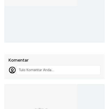
Komentar
Tulis Komentar Anda...