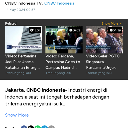
CNBC Indonesia TV,
CNBC Indonesia
14 May 2024 09:57
Related
Show More
13:01
06:02
04:39
Video: Pertamina
Video: Perdana,
Video:Gelar PGTC
Jadi Pilar Utama
Pertamina Goes to
Singapura,
Ketahanan Energi
Campus Hadir di
Pertamina Unjuk
Nasional
1 tahun yang lalu
Singapura
1 tahun yang lalu
Gigi Jaga Ketahanan
1 tahun yang lalu
Energi
Jakarta, CNBC Indonesia-
Industri energi di
Indonesia saat ini tengah berhadapan dengan
trilema energi yakni isu k...
Show More