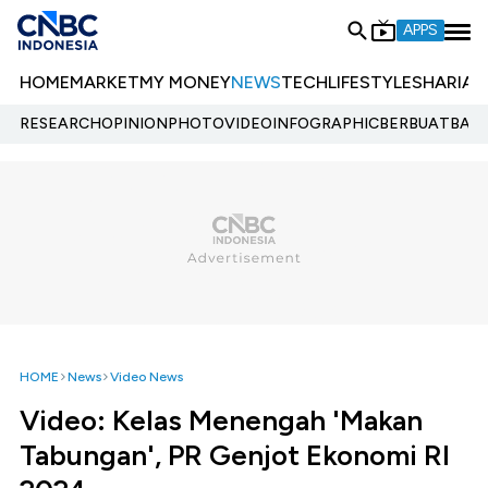
APPS
HOME
MARKET
MY MONEY
NEWS
TECH
LIFESTYLE
SHARIA
E
RESEARCH
OPINION
PHOTO
VIDEO
INFOGRAPHIC
BERBUATBAIK.
HOME
News
Video News
Video: Kelas Menengah 'Makan
Tabungan', PR Genjot Ekonomi RI