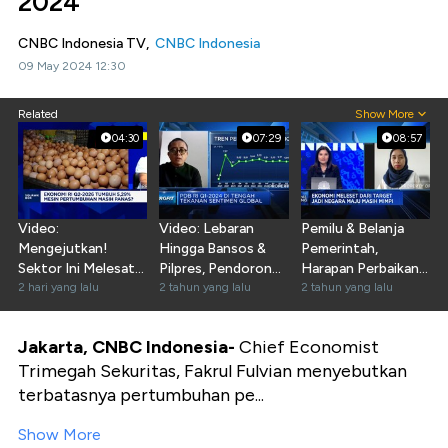
2024
CNBC Indonesia TV,
CNBC Indonesia
09 May 2024 12:30
Related
Show More
04:30
07:29
08:57
Video:
Video: Lebaran
Pemilu & Belanja
Mengejutkan!
Hingga Bansos &
Pemerintah,
Sektor Ini Melesat
Pilpres, Pendorong
Harapan Perbaikan
Saat PDB Q2-2026
2 hari yang lalu
Ekonomi RI Q1-
2 tahun yang lalu
PDB Q4-2023
2 tahun yang lalu
Tumbuh 5,29%
2024
Jakarta, CNBC Indonesia-
Chief Economist
Trimegah Sekuritas, Fakrul Fulvian menyebutkan
terbatasnya pertumbuhan pe...
Show More