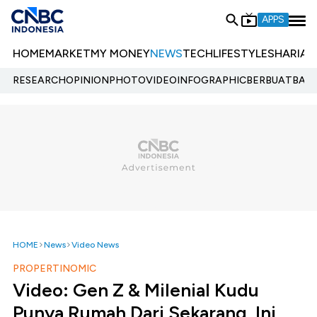
APPS
HOME
MARKET
MY MONEY
NEWS
TECH
LIFESTYLE
SHARIA
E
RESEARCH
OPINION
PHOTO
VIDEO
INFOGRAPHIC
BERBUATBAIK.
HOME
News
Video News
PROPERTINOMIC
Video: Gen Z & Milenial Kudu
Punya Rumah Dari Sekarang, Ini