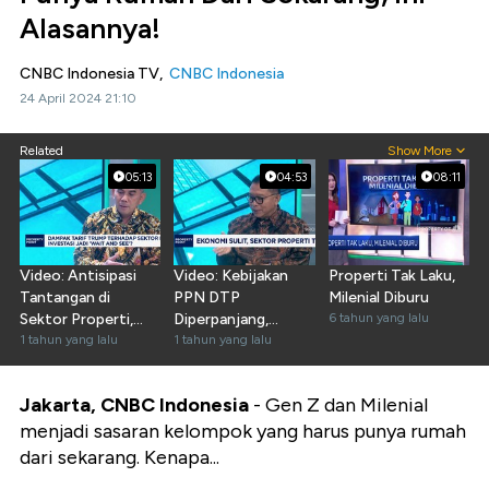
Alasannya!
CNBC Indonesia TV,
CNBC Indonesia
24 April 2024 21:10
Related
Show More
05:13
04:53
08:11
Video: Antisipasi
Video: Kebijakan
Properti Tak Laku,
Tantangan di
PPN DTP
Milenial Diburu
Sektor Properti,
Diperpanjang,
6 tahun yang lalu
Pengembang Harap
1 tahun yang lalu
Pengusaha Ungkap
1 tahun yang lalu
Ini
Dampaknya
Jakarta, CNBC Indonesia
- Gen Z dan Milenial
menjadi sasaran kelompok yang harus punya rumah
dari sekarang. Kenapa...