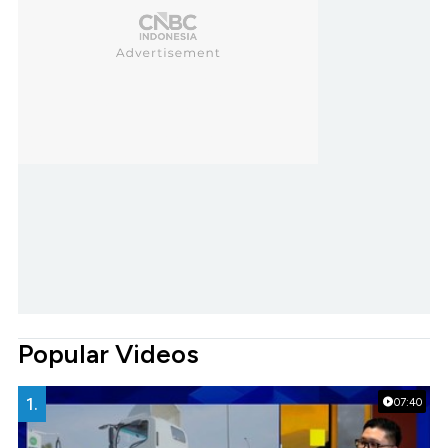
Popular Videos
1.
07:40