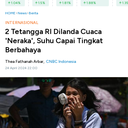
1.04
%
1.5
%
1.81
%
1.88
%
1.3
HOME
News
Berita
INTERNASIONAL
2 Tetangga RI Dilanda Cuaca
'Neraka', Suhu Capai Tingkat
Berbahaya
Thea Fathanah Arbar,
CNBC Indonesia
24 April 2024 22:00