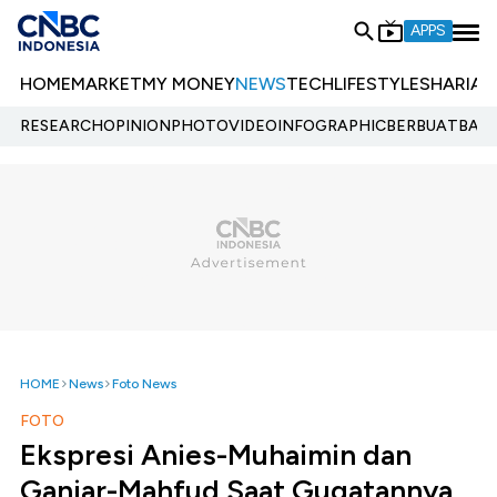
APPS
HOME
MARKET
MY MONEY
NEWS
TECH
LIFESTYLE
SHARIA
E
RESEARCH
OPINION
PHOTO
VIDEO
INFOGRAPHIC
BERBUATBAIK.
HOME
News
Foto News
FOTO
Ekspresi Anies-Muhaimin dan
Ganjar-Mahfud Saat Gugatannya