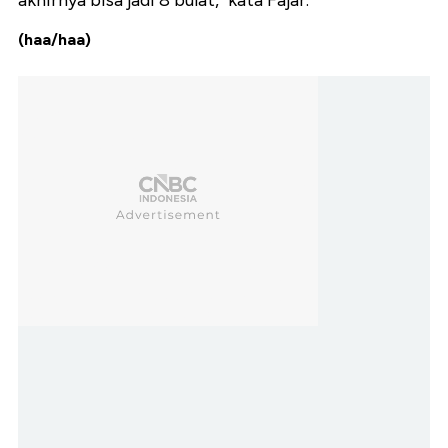
akhirnya bisa jadi 8 bulat," kata Fajar.
(haa/haa)