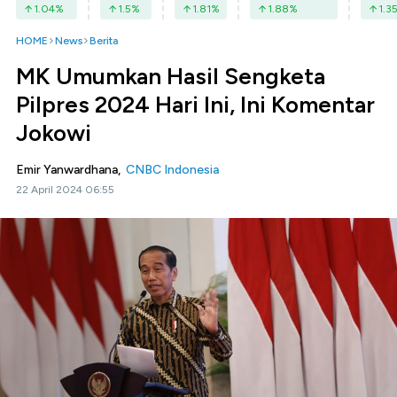
1.04
%
1.5
%
1.81
%
1.88
%
1.3
HOME
News
Berita
MK Umumkan Hasil Sengketa
Pilpres 2024 Hari Ini, Ini Komentar
Jokowi
Emir Yanwardhana,
CNBC Indonesia
22 April 2024 06:55