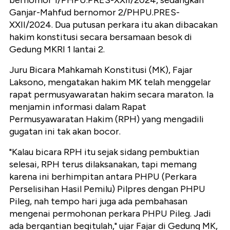
bernomor 1/PHPU.PRES-XXII/2024, sedangkan
Ganjar-Mahfud bernomor 2/PHPU.PRES-
XXII/2024. Dua putusan perkara itu akan dibacakan
hakim konstitusi secara bersamaan besok di
Gedung MKRI 1 lantai 2.
Juru Bicara Mahkamah Konstitusi (MK), Fajar
Laksono, mengatakan hakim MK telah menggelar
rapat permusyawaratan hakim secara maraton. Ia
menjamin informasi dalam Rapat
Permusyawaratan Hakim (RPH) yang mengadili
gugatan ini tak akan bocor.
"Kalau bicara RPH itu sejak sidang pembuktian
selesai, RPH terus dilaksanakan, tapi memang
karena ini berhimpitan antara PHPU (Perkara
Perselisihan Hasil Pemilu) Pilpres dengan PHPU
Pileg, nah tempo hari juga ada pembahasan
mengenai permohonan perkara PHPU Pileg. Jadi
ada bergantian begitulah," ujar Fajar di Gedung MK,