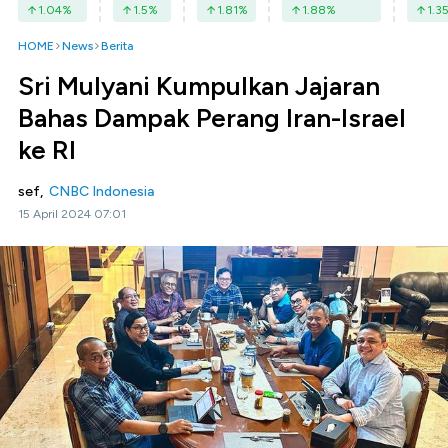
1.04
%
1.5
%
1.81
%
1.88
%
1.3
HOME
News
Berita
Sri Mulyani Kumpulkan Jajaran
Bahas Dampak Perang Iran-Israel
ke RI
sef,
CNBC Indonesia
15 April 2024 07:01