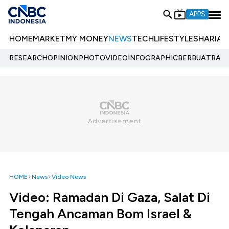
APPS
HOME
MARKET
MY MONEY
NEWS
TECH
LIFESTYLE
SHARIA
E
RESEARCH
OPINION
PHOTO
VIDEO
INFOGRAPHIC
BERBUATBAIK.
HOME
News
Video News
Video: Ramadan Di Gaza, Salat Di
Tengah Ancaman Bom Israel &