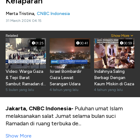
Kelaparan
Merta Tristina,
CNBC Indonesia
31 March 2024 04:15
Related
Show More
01:25
00:41
00:59
Video: Warga Gaza
Israel Bombardir
Indahnya Saling
& Tepi Barat
Gaza Lewat
Berbagi Dengan
Sambut Ramadan di
Serangan Udara
Kaum Miskin di Gaza
Tengah Tekanan
5 bulan yang lalu
4 tahun yang lalu
4 tahun yang lalu
Israel
Jakarta, CNBC Indonesia-
Puluhan umat Islam
melaksanakan salat Jumat selama bulan suci
Ramadan di ruang terbuka de...
Show More