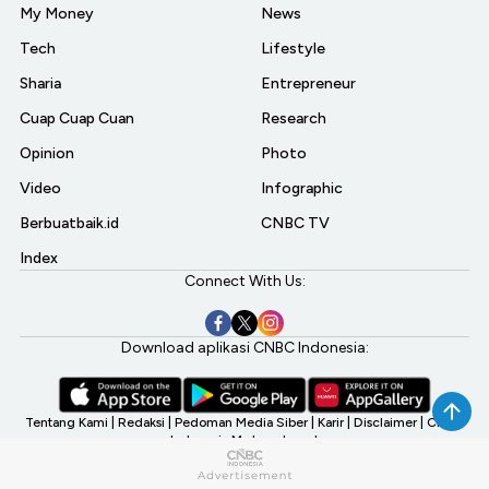
My Money
News
Tech
Lifestyle
Sharia
Entrepreneur
Cuap Cuap Cuan
Research
Opinion
Photo
Video
Infographic
Berbuatbaik.id
CNBC TV
Index
Connect With Us:
Download aplikasi CNBC Indonesia:
Tentang Kami
|
Redaksi
|
Pedoman Media Siber
|
Karir
|
Disclaimer
|
CNBC
Indonesia My Investment
©2026 CNBC Indonesia, A Transmedia Company