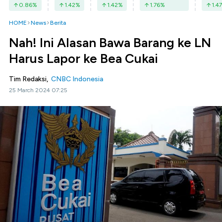
0.86
%
1.42
%
1.42
%
1.76
%
1.47
HOME
News
Berita
Nah! Ini Alasan Bawa Barang ke LN
Harus Lapor ke Bea Cukai
Tim Redaksi,
CNBC Indonesia
25 March 2024 07:25