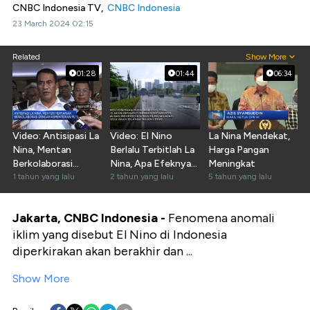
CNBC Indonesia TV,
CNBC Indonesia
23 March 2024 02:15
Related
Show More
01:28
01:44
06:34
Video: Antisipasi La
Video: El Nino
La Nina Mendekat,
Nina, Mentan
Berlalu Terbitlah La
Harga Pangan
Berkolaborasi
Nina, Apa Efeknya
Meningkat
Dengan
1 tahun yang lalu
ke Indonesia?
2 tahun yang lalu
5 tahun yang lalu
Kementerian PU
Jakarta, CNBC Indonesia -
Fenomena anomali
iklim yang disebut El Nino di Indonesia
diperkirakan akan berakhir dan ...
Show More