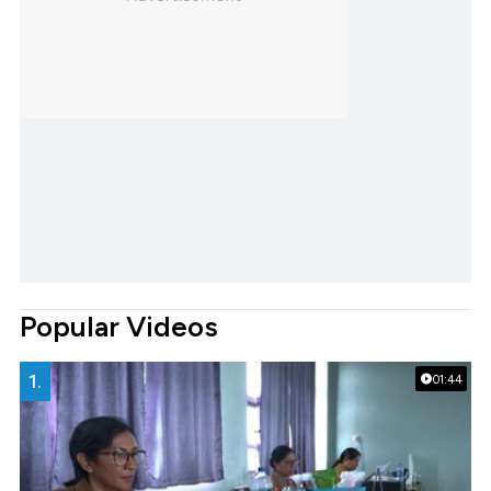
Popular Videos
1.
01:44