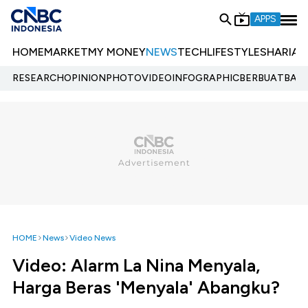
APPS
HOME
MARKET
MY MONEY
NEWS
TECH
LIFESTYLE
SHARIA
E
RESEARCH
OPINION
PHOTO
VIDEO
INFOGRAPHIC
BERBUATBAIK.
HOME
News
Video News
Video: Alarm La Nina Menyala,
Harga Beras 'Menyala' Abangku?