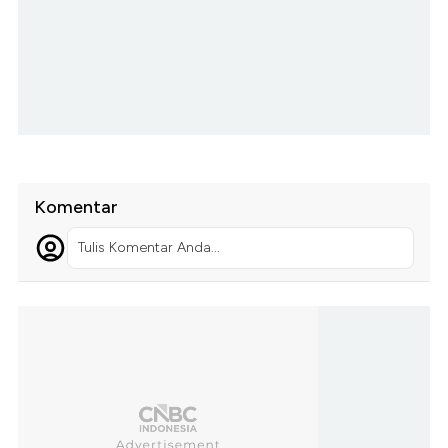
Komentar
Tulis Komentar Anda...