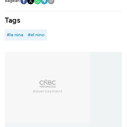
Bagikan:
Tags
#la nina
#el nino