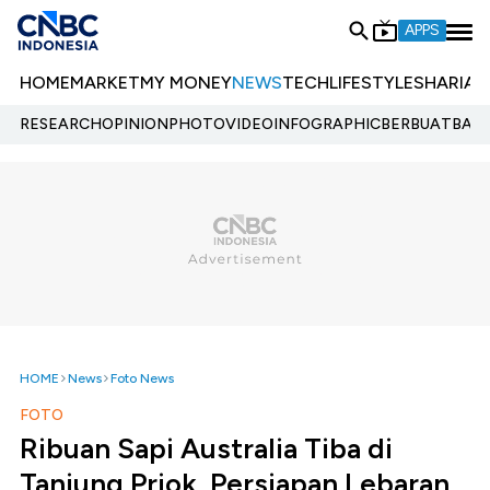
APPS
HOME
MARKET
MY MONEY
NEWS
TECH
LIFESTYLE
SHARIA
E
RESEARCH
OPINION
PHOTO
VIDEO
INFOGRAPHIC
BERBUATBAIK.
HOME
News
Foto News
FOTO
Ribuan Sapi Australia Tiba di
Tanjung Priok, Persiapan Lebaran