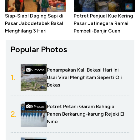
Siap-Siap! Daging Sapi di
Potret Penjual Kue Kering
Pasar Jabodetabek Bakal
Pasar Jatinegara Ramai
Menghilang 3 Hari
Pembeli-Banjir Cuan
Popular Photos
Penampakan Kali Bekasi Hari Ini
5 Photos
1.
Usai Viral Menghitam Seperti Oli
Bekas
Potret Petani Garam Bahagia
9 Photos
2.
Panen Berkarung-karung Rejeki El
Nino