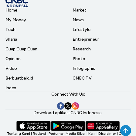
Home
Market
My Money
News
Tech
Lifestyle
Sharia
Entrepreneur
Cuap Cuap Cuan
Research
Opinion
Photo
Video
Infographic
Berbuatbaik.id
CNBC TV
Index
Connect With Us:
Download aplikasi CNBC Indonesia:
Tentang Kami
|
Redaksi
|
Pedoman Media Siber
|
Karir
|
Disclaimer
|
CNBC