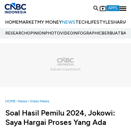
APPS
HOME
MARKET
MY MONEY
NEWS
TECH
LIFESTYLE
SHARIA
E
RESEARCH
OPINION
PHOTO
VIDEO
INFOGRAPHIC
BERBUATBAIK.
HOME
News
Video News
Soal Hasil Pemilu 2024, Jokowi:
Saya Hargai Proses Yang Ada