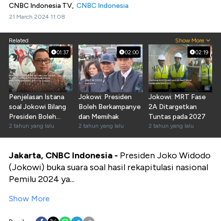
CNBC Indonesia TV,
CNBC Indonesia
21 March 2024 11:08
Related
Show More
01:37
02:00
02:19
Penjelasan Istana
Jokowi: Presiden
Jokowi: MRT Fase
soal Jokowi Bilang
Boleh Berkampanye
2A Ditargetkan
Presiden Boleh
dan Memihak
Tuntas pada 2027
Kampanye &
2 tahun yang lalu
2 tahun yang lalu
2 tahun yang lalu
Memihak
Jakarta, CNBC Indonesia -
Presiden Joko Widodo
(Jokowi) buka suara soal hasil rekapitulasi nasional
Pemilu 2024 ya...
Show More