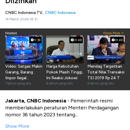
Diizinkan
CNBC Indonesia TV,
CNBC Indonesia
14 March 2024 18:31
Related
Show More
11:39
01:49
01:49
Video: Satgas Makin
Harga Kebutuhan
Mendag Targetkan
Garang, Barang
Pokok Masih Tinggi,
Total Nilai Transaksi
Impor Ilegal
Ini Reaksi Jokowi
TEI 2019 Rp 24 T
Berkurang
1 tahun yang lalu
6 tahun yang lalu
6 tahun yang lalu
Jakarta, CNBC Indonesia
- Pemerintah resmi
memberlakukan peraturan Menteri Perdagangan
nomor 36 tahun 2023 tentang...
Show More