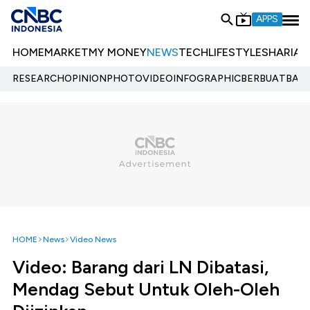
APPS
HOME
MARKET
MY MONEY
NEWS
TECH
LIFESTYLE
SHARIA
E
RESEARCH
OPINION
PHOTO
VIDEO
INFOGRAPHIC
BERBUATBAIK.
HOME
News
Video News
Video: Barang dari LN Dibatasi,
Mendag Sebut Untuk Oleh-Oleh