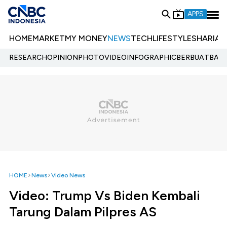
APPS
HOME
MARKET
MY MONEY
NEWS
TECH
LIFESTYLE
SHARIA
E
RESEARCH
OPINION
PHOTO
VIDEO
INFOGRAPHIC
BERBUATBAIK.
HOME
News
Video News
Video: Trump Vs Biden Kembali
Tarung Dalam Pilpres AS