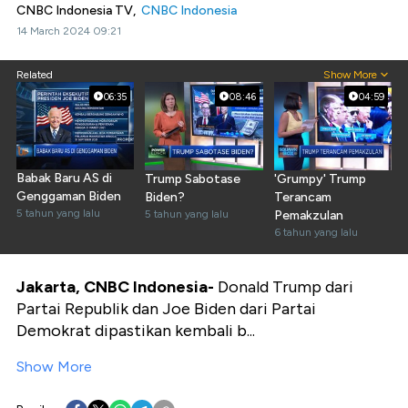
CNBC Indonesia TV,
CNBC Indonesia
14 March 2024 09:21
Related
Show More
06:35
08:46
04:59
Babak Baru AS di
Trump Sabotase
'Grumpy' Trump
Genggaman Biden
Biden?
Terancam
5 tahun yang lalu
5 tahun yang lalu
Pemakzulan
6 tahun yang lalu
Jakarta, CNBC Indonesia-
Donald Trump dari
Partai Republik dan Joe Biden dari Partai
Demokrat dipastikan kembali b...
Show More