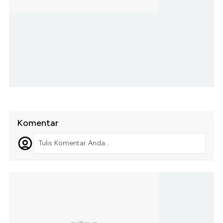
Komentar
Tulis Komentar Anda...