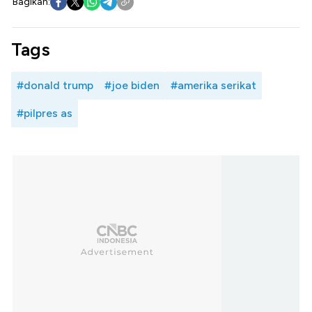
Bagikan:
Tags
#donald trump
#joe biden
#amerika serikat
#pilpres as