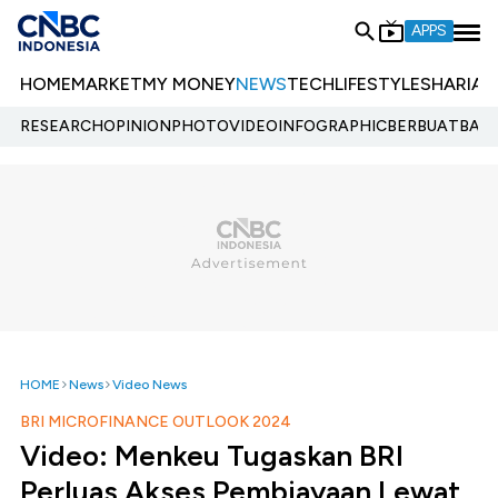
APPS
HOME
MARKET
MY MONEY
NEWS
TECH
LIFESTYLE
SHARIA
E
RESEARCH
OPINION
PHOTO
VIDEO
INFOGRAPHIC
BERBUATBAIK.
HOME
News
Video News
BRI MICROFINANCE OUTLOOK 2024
Video: Menkeu Tugaskan BRI
Perluas Akses Pembiayaan Lewat