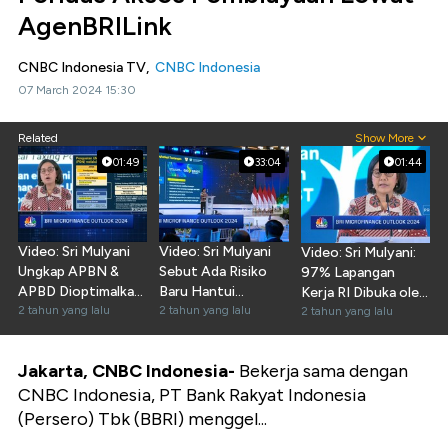
AgenBRILink
CNBC Indonesia TV,
CNBC Indonesia
07 March 2024 15:30
Related
Show More
01:49
33:04
01:44
Video: Sri Mulyani
Video: Sri Mulyani
Video: Sri Mulyani:
Ungkap APBN &
Sebut Ada Risiko
97% Lapangan
APBD Dioptimalkan
Baru Hantui
Kerja RI Dibuka oleh
Untuk Dukung
2 tahun yang lalu
Ekonomi Global
2 tahun yang lalu
UMKM
2 tahun yang lalu
UMKM
Jakarta, CNBC Indonesia-
Bekerja sama dengan
CNBC Indonesia, PT Bank Rakyat Indonesia
(Persero) Tbk (BBRI) menggel...