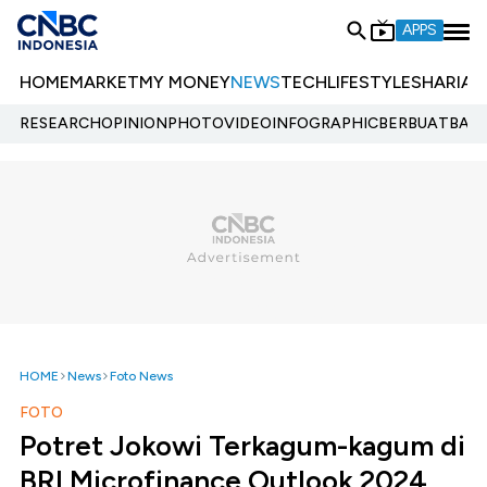
APPS
HOME
MARKET
MY MONEY
NEWS
TECH
LIFESTYLE
SHARIA
E
RESEARCH
OPINION
PHOTO
VIDEO
INFOGRAPHIC
BERBUATBAIK.
HOME
News
Foto News
FOTO
Potret Jokowi Terkagum-kagum di
BRI Microfinance Outlook 2024