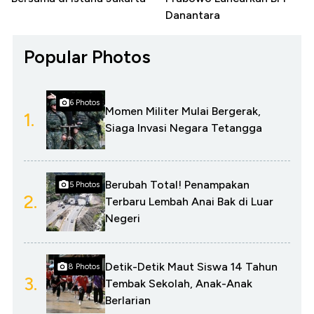
Danantara
Popular Photos
6 Photos
Momen Militer Mulai Bergerak,
1.
Siaga Invasi Negara Tetangga
Berubah Total! Penampakan
5 Photos
2.
Terbaru Lembah Anai Bak di Luar
Negeri
Detik-Detik Maut Siswa 14 Tahun
8 Photos
3.
Tembak Sekolah, Anak-Anak
Berlarian