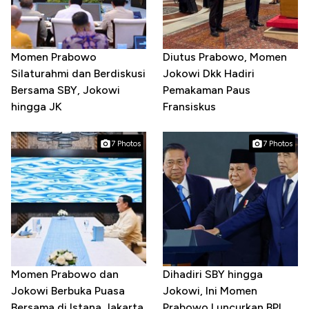
Momen Prabowo
Diutus Prabowo, Momen
Silaturahmi dan Berdiskusi
Jokowi Dkk Hadiri
Bersama SBY, Jokowi
Pemakaman Paus
hingga JK
Fransiskus
7 Photos
7 Photos
Momen Prabowo dan
Dihadiri SBY hingga
Jokowi Berbuka Puasa
Jokowi, Ini Momen
Bersama di Istana Jakarta
Prabowo Luncurkan BPI