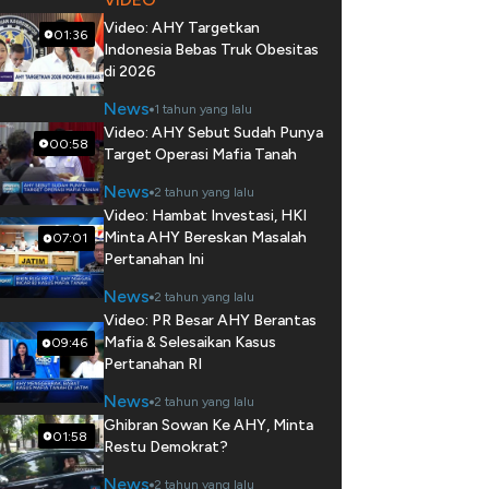
Video: AHY Targetkan
01:36
Indonesia Bebas Truk Obesitas
di 2026
News
1 tahun yang lalu
Video: AHY Sebut Sudah Punya
00:58
Target Operasi Mafia Tanah
News
2 tahun yang lalu
Video: Hambat Investasi, HKI
Minta AHY Bereskan Masalah
07:01
Pertanahan Ini
News
2 tahun yang lalu
Video: PR Besar AHY Berantas
Mafia & Selesaikan Kasus
09:46
Pertanahan RI
News
2 tahun yang lalu
Ghibran Sowan Ke AHY, Minta
01:58
Restu Demokrat?
News
2 tahun yang lalu