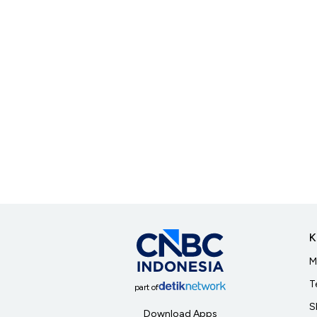
K
M
T
part of
S
Download Apps