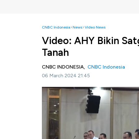
CNBC Indonesia
News
Video News
Video: AHY Bikin Sa
Tanah
CNBC INDONESIA,
CNBC Indonesia
06 March 2024 21:45
Jakarta, CNBC Indonesia -
Kementerian Ag
(ATR/BPN) yang dipimpin Agus Harimurti Y
tanah di Indonesia. Salah satu langkahnya y
Direktorat Jenderal Penanganan Sengketa da
Selengkapnya dalam program Property Point