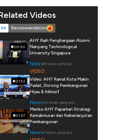
Related Videos
All
Recommendation
AHY Raih Penghargaan Alumni
Nanyang Technological
00:50
University Singapura
News
8 bulan yang lalu
VIDEO
Video: AHY Ramal Kota Makin
01:53
Padat, Dorong Pembangunan
Hijau & Inklusif
News
10 bulan yang lalu
Menko AHY Paparkan Strategi
Kemakmuran dan Keberlanjutan
01:57
Pembangunan
News
1 tahun yang lalu
VIDEO