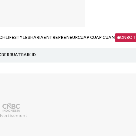
CH
LIFESTYLE
SHARIA
ENTREPRENEUR
CUAP CUAP CUAN
CNBC 
C
BERBUATBAIK.ID