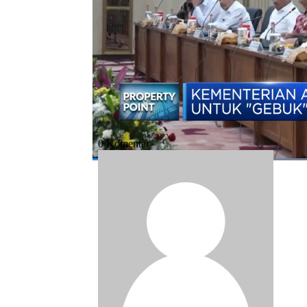
Bagikan:
#ahy
#mafia tanah