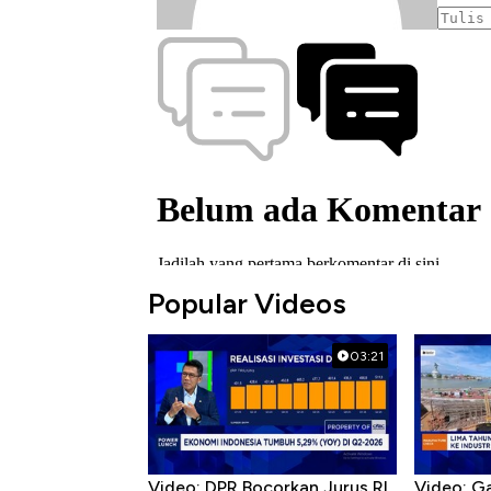
Popular Videos
03:21
Video: DPR Bocorkan Jurus RI
Video: G