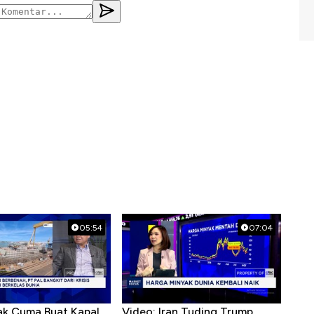
05:54
07:04
ak Cuma Buat Kapal
Video: Iran Tuding Trump