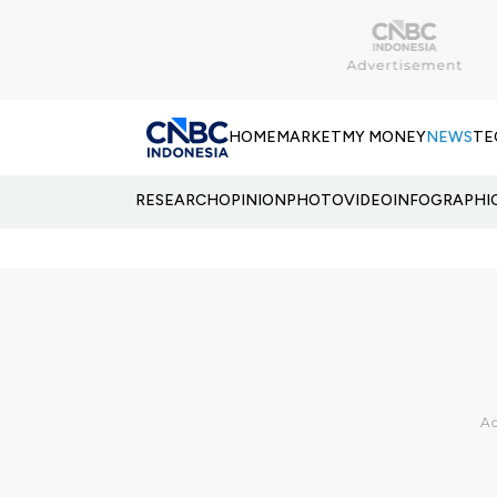
HOME
MARKET
MY MONEY
NEWS
TE
RESEARCH
OPINION
PHOTO
VIDEO
INFOGRAPHI