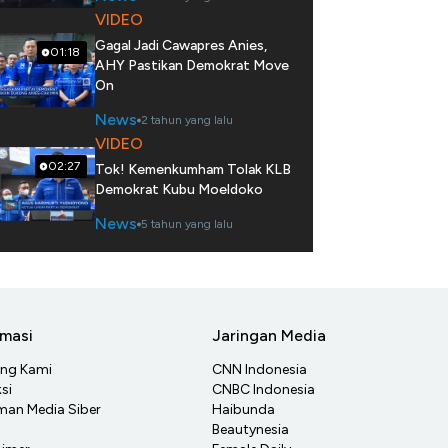
VIDEO
Gagal Jadi Cawapres Anies,
01:18
AHY Pastikan Demokrat Move
On
News
2 tahun yang lalu
VIDEO
02:27
Tok! Kemenkumham Tolak KLB
Demokrat Kubu Moeldoko
News
5 tahun yang lalu
rmasi
Jaringan Media
ang Kami
CNN Indonesia
si
CNBC Indonesia
an Media Siber
Haibunda
Beautynesia