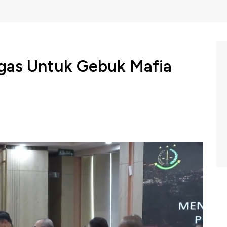
tgas Untuk Gebuk Mafia
raria dan Tata Ruang/Badan Pertanahan Nasional
udhoyono (AHY) semakin serius memberantas mafia
aitu membuat satuan tugas anti-mafia tanah melalui
n Konflik Pertanahan (Ditjen PSKP).
 CNBC Indonesia (Rabu, 06/03/2024) berikut ini.