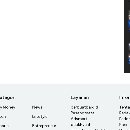
ategori
Layanan
Info
y Money
News
berbuatbaik.id
Tent
Pasangmata
Redak
ech
Lifestyle
Adsmart
Pedom
detikEvent
Karir
haria
Entrepreneur