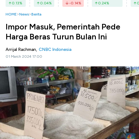
0.13
%
0.04
%
-0.14
%
0.24
%
0
HOME
News
Berita
Impor Masuk, Pemerintah Pede
Harga Beras Turun Bulan Ini
Arrijal Rachman,
CNBC Indonesia
01 March 2024 17:00