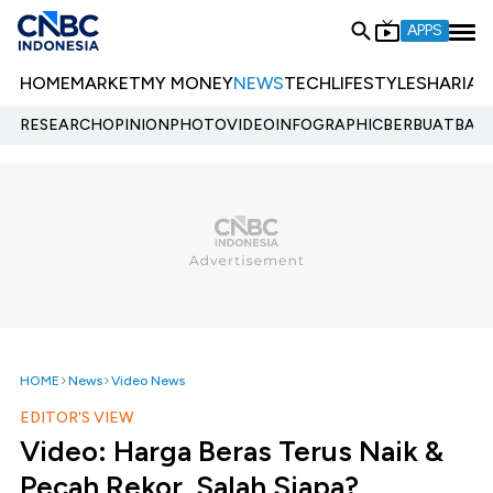
APPS
HOME
MARKET
MY MONEY
NEWS
TECH
LIFESTYLE
SHARIA
E
RESEARCH
OPINION
PHOTO
VIDEO
INFOGRAPHIC
BERBUATBAIK.
HOME
News
Video News
EDITOR'S VIEW
Video: Harga Beras Terus Naik &
Pecah Rekor, Salah Siapa?