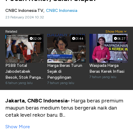
CNBC Indonesia TV,
CNBC Indonesia
23 February 2024 10:32
Related
Show More
02:09
01:44
06:27
PSBB Total
Harga Beras Turun
Waspada Harga
Jabodetabek
Sejak di
Beras Kerek Inflasi
Besok, Stok Pangan
Penggilingan
7 tahun yang lalu
Aman?
6 tahun yang lalu
7 tahun yang lalu
Jakarta, CNBC Indonesia-
Harga beras premium
maupun beras medium terus bergerak naik dan
cetak level rekor baru. B...
Show More