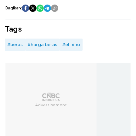
Bagikan:
Tags
#beras
#harga beras
#el nino