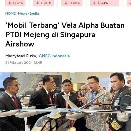
-0.12
%
-0.49
%
-0.68
%
-0.41
%
HOME
News
Berita
'Mobil Terbang' Vela Alpha Buatan
PTDI Mejeng di Singapura
Airshow
Martyasari Rizky,
CNBC Indonesia
21 February 2024 12:45