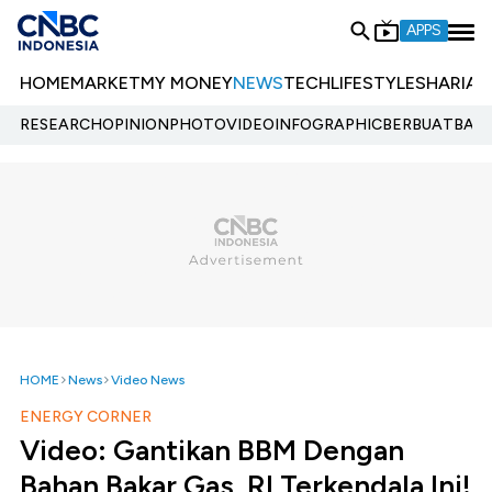
APPS
HOME
MARKET
MY MONEY
NEWS
TECH
LIFESTYLE
SHARIA
E
RESEARCH
OPINION
PHOTO
VIDEO
INFOGRAPHIC
BERBUATBAIK.
HOME
News
Video News
ENERGY CORNER
Video: Gantikan BBM Dengan
Bahan Bakar Gas, RI Terkendala Ini!