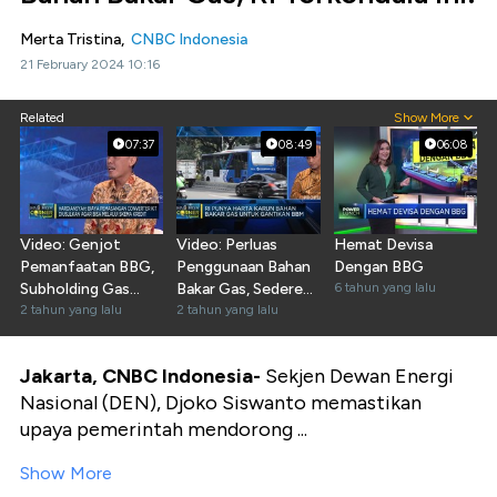
Merta Tristina,
CNBC Indonesia
21 February 2024 10:16
Related
Show More
07:37
08:49
06:08
Video: Genjot
Video: Perluas
Hemat Devisa
Pemanfaatan BBG,
Penggunaan Bahan
Dengan BBG
Subholding Gas
Bakar Gas, Sederet
6 tahun yang lalu
Pertamina
2 tahun yang lalu
Insentif Ditebar
2 tahun yang lalu
Dihadapkan Ini
Jakarta, CNBC Indonesia-
Sekjen Dewan Energi
Nasional (DEN), Djoko Siswanto memastikan
upaya pemerintah mendorong ...
Show More