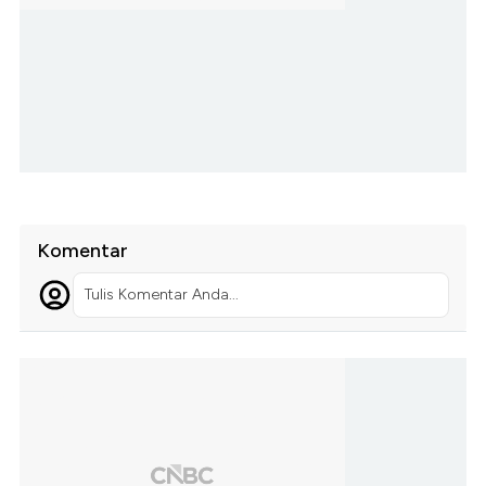
Komentar
Tulis Komentar Anda...