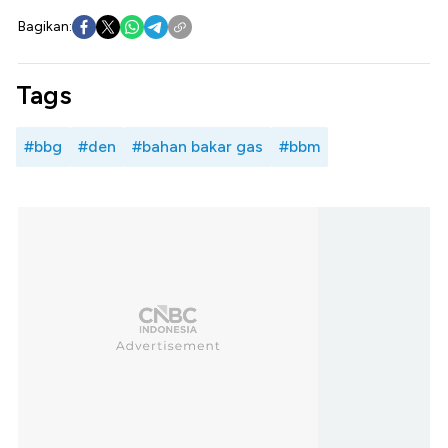
Bagikan:
Tags
#bbg
#den
#bahan bakar gas
#bbm