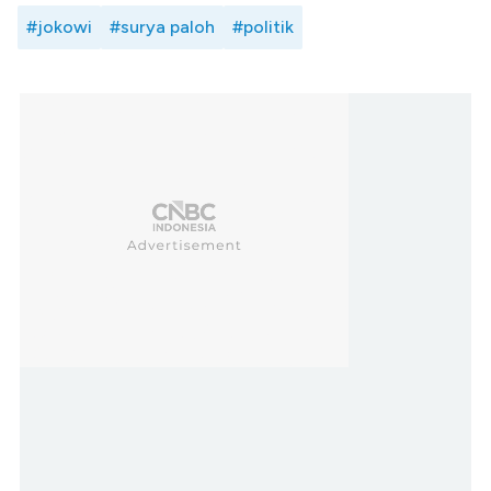
#jokowi
#surya paloh
#politik