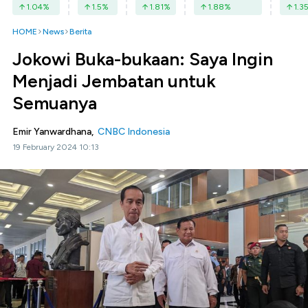
1.04
%
1.5
%
1.81
%
1.88
%
1.3
HOME
News
Berita
Jokowi Buka-bukaan: Saya Ingin
Menjadi Jembatan untuk
Semuanya
Emir Yanwardhana,
CNBC Indonesia
19 February 2024 10:13