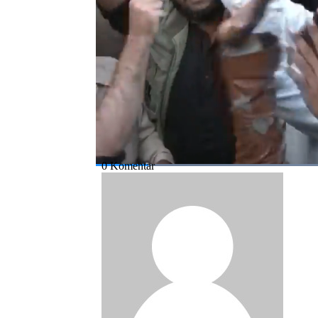
Bagikan:
#pemilu
#pakistan