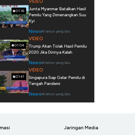
VIDEO
Junta Myanmar Batalkan Hasil
01:16
Pemilu Yang Dimenangkan Suu
Kyi
News
5 tahun yang lalu
VIDEO
01:04
Trump Akan Tolak Hasil Pemilu
2020 Jika Dirinya Kalah
News
6 tahun yang lalu
VIDEO
01:41
Singapura Siap Gelar Pemilu di
Tengah Pandemi
News
6 tahun yang lalu
rmasi
Jaringan Media