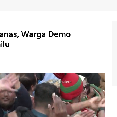
manas, Warga Demo
ilu
ung partai keagamaan terbesar di Pakistan , Jamaat e-
han umum Karachi untuk menolak penundaan hasil pemilu.
wa ini telah menggelar pemilu pada Kamis, 7 Februari
ekerasan militan dalam lingkungan politik yang sangat
esia, Minggu (11/02/2024).