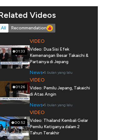
Related Videos
All
Recommendation
VIDEO
Video: Dua Sisi Efek
01:33
Kemenangan Besar Takaichi &
Partainya di Jepang
News
5 bulan yang lalu
VIDEO
01:26
Video: Pemilu Jepang, Takaichi
di Atas Angin
News
5 bulan yang lalu
VIDEO
Video: Thailand Kembali Gelar
00:52
Pemilu Ketiganya dalam 2
Tahun Terakhir