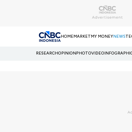
HOME
MARKET
MY MONEY
NEWS
TE
RESEARCH
OPINION
PHOTO
VIDEO
INFOGRAPHI