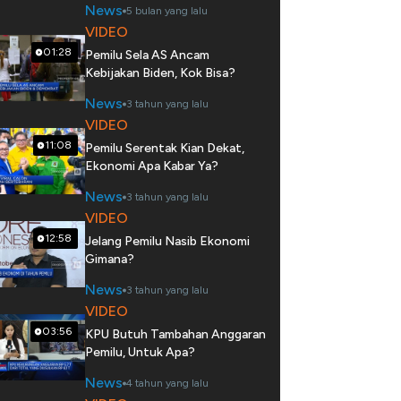
News
5 bulan yang lalu
VIDEO
01:28
Pemilu Sela AS Ancam
Kebijakan Biden, Kok Bisa?
News
3 tahun yang lalu
VIDEO
11:08
Pemilu Serentak Kian Dekat,
Ekonomi Apa Kabar Ya?
News
3 tahun yang lalu
VIDEO
12:58
Jelang Pemilu Nasib Ekonomi
Gimana?
News
3 tahun yang lalu
VIDEO
03:56
KPU Butuh Tambahan Anggaran
Pemilu, Untuk Apa?
News
4 tahun yang lalu