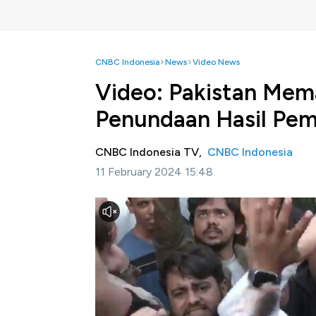
CNBC Indonesia
News
Video News
Video: Pakistan Me
Penundaan Hasil Pem
CNBC Indonesia TV,
CNBC Indonesia
11 February 2024 15:48
Jakarta, CNBC Indonesia
- Ratusan penduk
Islami berdemo di luar kantor komisi pemili
Negara Asia Selatan berpenduduk 241 juta ji
2024, di tengah kondisi krisis ekonomi dan k
terpolarisasi
Selengkapnya saksikan video di CNBC Indon