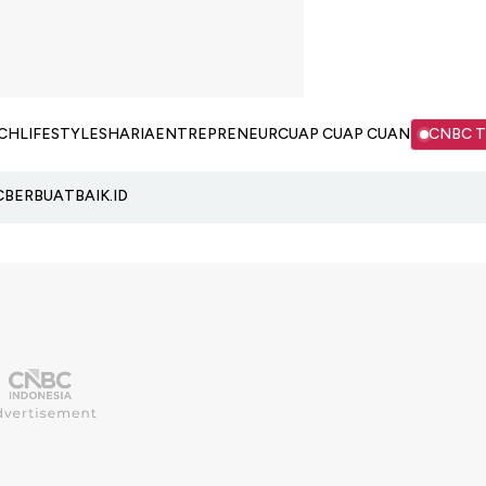
CH
LIFESTYLE
SHARIA
ENTREPRENEUR
CUAP CUAP CUAN
CNBC 
C
BERBUATBAIK.ID