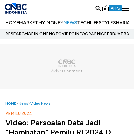
APPS
HOME
MARKET
MY MONEY
NEWS
TECH
LIFESTYLE
SHARIA
E
RESEARCH
OPINION
PHOTO
VIDEO
INFOGRAPHIC
BERBUATBAIK.
HOME
News
Video News
PEMILU 2024
Video: Persoalan Data Jadi
"Hambatan" Pemilu RI 2024 Di