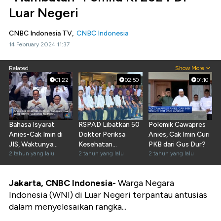
Luar Negeri
CNBC Indonesia TV,
CNBC Indonesia
14 February 2024 11:37
Related
Show More
01:22
02:50
01:10
Bahasa Isyarat
RSPAD Libatkan 50
Polemik Cawapres
Anies-Cak Imin di
Dokter Periksa
Anies, Cak Imin Curi
JIS, Waktunya
Kesehatan
PKB dari Gus Dur?
Perubahan
2 tahun yang lalu
Pasangan AMIN
2 tahun yang lalu
2 tahun yang lalu
Jakarta, CNBC Indonesia-
Warga Negara
Indonesia (WNI) di Luar Negeri terpantau antusias
dalam menyelesaikan rangka...