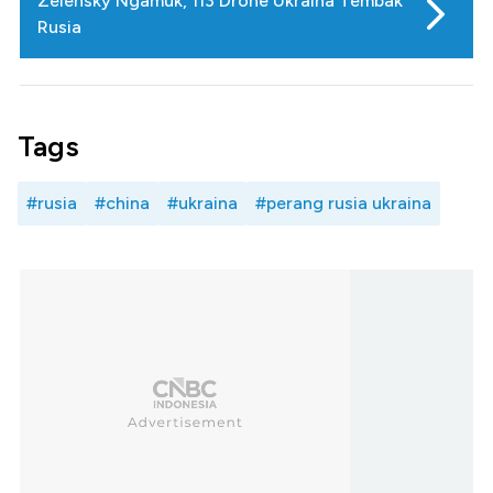
Zelensky Ngamuk, 113 Drone Ukraina Tembak
Rusia
Tags
#rusia
#china
#ukraina
#perang rusia ukraina