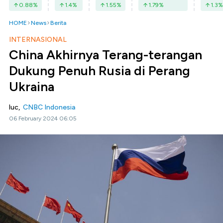
0.88
%
1.4
%
1.55
%
1.79
%
1.3
%
HOME
News
Berita
INTERNASIONAL
China Akhirnya Terang-terangan
Dukung Penuh Rusia di Perang
Ukraina
luc,
CNBC Indonesia
06 February 2024 06:05