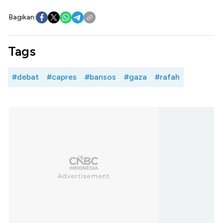
Bagikan:
Tags
#debat
#capres
#bansos
#gaza
#rafah