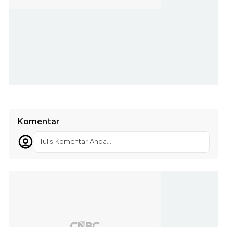
Komentar
Tulis Komentar Anda...