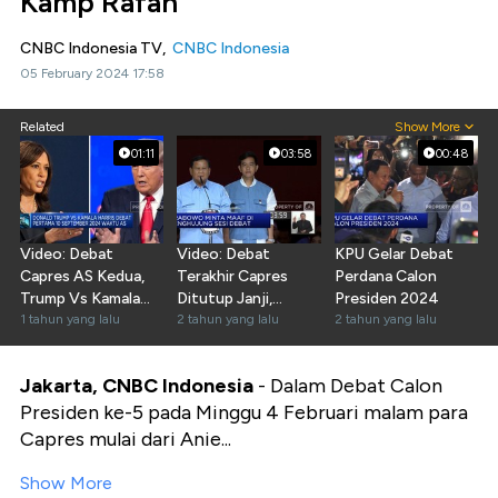
Kamp Rafah
CNBC Indonesia TV,
CNBC Indonesia
05 February 2024 17:58
Related
Show More
01:11
03:58
00:48
Video: Debat
Video: Debat
KPU Gelar Debat
Capres AS Kedua,
Terakhir Capres
Perdana Calon
Trump Vs Kamala
Ditutup Janji,
Presiden 2024
Harris
1 tahun yang lalu
Pesan, &
2 tahun yang lalu
2 tahun yang lalu
Permintaan Maaf
Jakarta, CNBC Indonesia
- Dalam Debat Calon
Presiden ke-5 pada Minggu 4 Februari malam para
Capres mulai dari Anie...
Show More