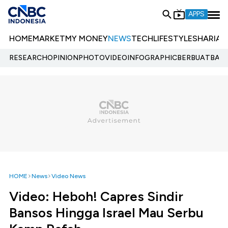
APPS
HOME
MARKET
MY MONEY
NEWS
TECH
LIFESTYLE
SHARIA
E
RESEARCH
OPINION
PHOTO
VIDEO
INFOGRAPHIC
BERBUATBAIK.
HOME
News
Video News
Video: Heboh! Capres Sindir
Bansos Hingga Israel Mau Serbu