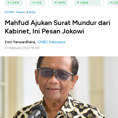
1.04
%
1.5
%
1.81
%
1.88
%
1.3
HOME
News
Berita
Mahfud Ajukan Surat Mundur dari
Kabinet, Ini Pesan Jokowi
Emir Yanwardhana,
CNBC Indonesia
01 February 2024 18:00