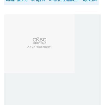
#mahfud md
#capres
#mahfud mundur
#jokowi