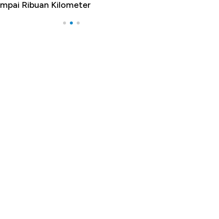
mpai Ribuan Kilometer
Melancong Luar 