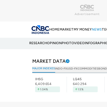
HOME
MARKET
MY MONEY
NEWS
TE
RESEARCH
OPINION
PHOTO
VIDEO
INFOGRAPHI
MARKET DATA
MAJOR INDEXES
INDO-FX
USD-FX
COMMODITIES
BOND
IHSG
LQ45
6,409.654
640.294
1.04
%
1.5
%