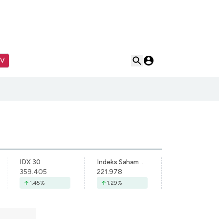
TV
IDX 30
Indeks Saham Syariah Indonesia
359.405
221.978
1.45
%
1.29
%