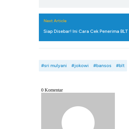
Next Article
Siap Disebar! Ini Cara Cek Penerima BL
#sri mulyani
#jokowi
#bansos
#blt