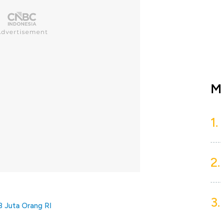
M
1.
2.
3.
8 Juta Orang RI