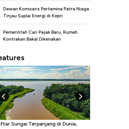
Dewan Komisaris Pertamina Patra Niaga
Tinjau Suplai Energi di Kepri
Pemerintah Cari Pajak Baru, Rumah
Kontrakan Bakal Dikenakan
eatures
ftar Sungai Terpanjang di Dunia,
Negara yang Wa