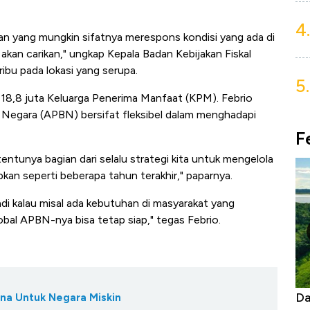
4.
 yang mungkin sifatnya merespons kondisi yang ada di
 akan carikan," ungkap
Kepala Badan Kebijakan Fiskal
bu pada lokasi yang serupa.
5.
 18,8 juta Keluarga Penerima Manfaat (KPM). Febrio
Negara (APBN) bersifat fleksibel dalam menghadapi
F
tentunya bagian dari selalu strategi kita untuk mengelola
apkan seperti beberapa tahun terakhir," paparnya.
jadi kalau misal ada kebutuhan di masyarakat yang
lobal APBN-nya bisa tetap siap," tegas Febrio.
Begini Cara Korsel atasi Panas Tanpa AC
Da
ana Untuk Negara Miskin