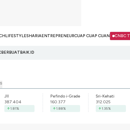
CH
LIFESTYLE
SHARIA
ENTREPRENEUR
CUAP CUAP CUAN
CNBC 
C
BERBUATBAIK.ID
S
JII
Pefindo i-Grade
Sri-Kehati
387.404
160.377
312.025
1.81
%
1.88
%
1.35
%